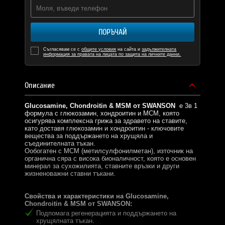
ПОРЪЧАЙ
Съгласявам се с
общите условия
на сайта и
задължителната
информация за правата на лицата по защита на личните данни.
Описание
Glucosamine, Chondroitin & MSM от SWANSON
е 3в 1
формула с глюкозамин, хондроитин и МСМ, която
осигурява комплексна грижа за здравето на ставите,
като доставя глюкозамин и хондроитин - ключовите
вещества за поддържането на хрущяла и
съединителната тъкан.
Ообогатен с МСМ (метилсулфонилметан), източник на
органична сяра с висока бионаличност, която е основен
минерал за сухожилията, ставните връзки и други
жизненоважни ставни тъкани.
Свойства и характеристики на Glucosamine,
Chondroitin & MSM от SWANSON:
Подпомага регенерацията и поддържането на
хрущялната тъкан.