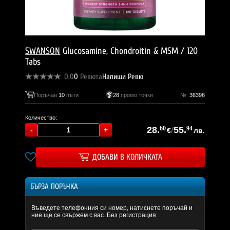
SWANSON
Glucosamine, Chondroitin & MSM / 120
Tabs
0.0
0
Ревюта
Напиши Ревю
Поръчан
10
пъти
28
промо точки
№:
36396
Количество:
28.
60
/
55.
94
€
лв.
ДОБАВИ В КОЛИЧКАТА
БЪРЗА ПОРЪЧКА
Въведете телефонния си номер, натиснете поръчай и
ние ще се свържем с вас. Без регистрация.