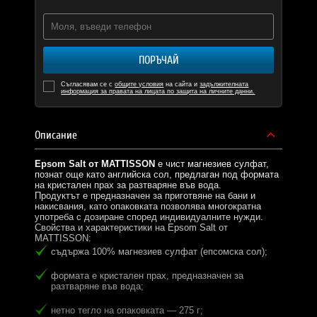
ПОРЪЧАЙ
Съгласявам се с
общите условия
на сайта и
задължителната
информация за правата на лицата по защита на личните данни.
Описание
Epsom Salt от MATTISSON
е чист магнезиев сулфат,
познат още като английска сол, предлаган под формата
на кристален прах за разтваряне във вода.
Продуктът е предназначен за приготвяне на бани и
накисвания, като опаковката позволява многократна
употреба с дозиране според индивидуалните нужди.
Свойства и характеристики на Epsom Salt от
MATTISSON:
съдържа 100% магнезиев сулфат (епсомска сол);
формата е кристален прах, предназначен за
разтваряне във вода;
нетно тегло на опаковката — 275 г;