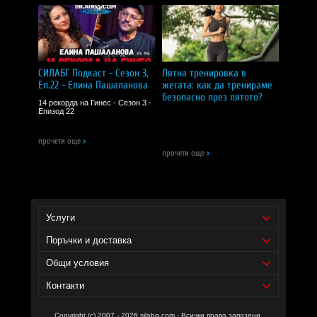
Съставки:
100% епсомска сол (магнезиев сулфат)
Забележки:
Продуктът е предназначен за външна употреба!
Не е предназначен за консумация!
Пазете далеч от деца!
Съхранявайте на сухо и хладно място, защитено от
пряка слънчева светлина!
СИЛАБГ Подкаст - Сезон 3,
Лятна тренировка в
Еп.22 - Елина Пашаланова
жегата: как да тренираме
СИЛА БГ ТИЙМ!
безопасно през лятото?
14 рекорда на Гинес - Сезон 3 -
Епизод 22
Доставчик на продукта - И фудс ЕООД.
прочети още
>
Уебсайт на производителя -
https://www.mattisson.nl/
прочети още
>
Услуги
Поръчки и доставка
Общи условия
Контакти
Copyright (c) 2007 - 2026 silabg.com - Всички права запазени.