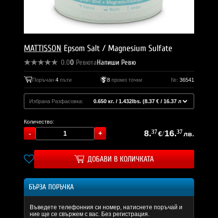
MATTISSON
Epsom Salt / Magnesium Sulfate
0.0
0
Ревюта
Напиши Ревю
Поръчан
4
пъти
8
промо точки
№:
36541
Избрана Разфасовка:
Количество:
8.
37
/
16.
37
€
лв.
ДОБАВИ В КОЛИЧКАТА
БЪРЗА ПОРЪЧКА
Въведете телефонния си номер, натиснете поръчай и
ние ще се свържем с вас. Без регистрация.