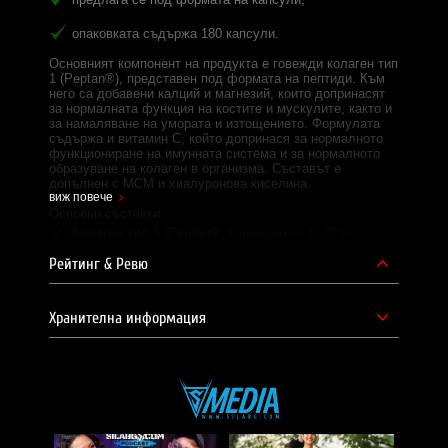
опаковката съдържа 180 капсули.
Основният компонент на продукта е говежди колаген тип
1 (Peptan®), представен под формата на пептиди. Към
него са добавени калций и магнезий, които допринасят
за нормалната функция на костите и мускулите, както и
за намаляване на умората и изтощението. Формулата
съдържа и витамин C, който допринася за нормалното
функциониране на имунната система и за нормалното
образуване на колаген в организма. Съставът е
допълнен с МСМ и хиалуронова киселина.
виж повече
Основни съставки:
Колаген тип 1 (Peptan®, говежди)
— 4123 мг;
Рейтинг & Ревю
МСМ (метилсулфонилметан)
— 630 мг;
Калций (цитрат)
— 181 мг;
Хранителна информация
Магнезий (цитрат)
— 97 мг;
Витамин C (аскорбинова киселина)
— 20 мг;
Хиалуронова киселина
— над 1 мг.
Дозировка и начин на прием: