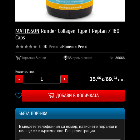
MATTISSON
Runder Collagen Type 1 Peptan / 180
Caps
0.0
0
Ревюта
Напиши Ревю
Поръчан
3
пъти
35
промо точки
№:
36666
Количество:
35.
66
/
69.
74
€
лв.
ДОБАВИ В КОЛИЧКАТА
БЪРЗА ПОРЪЧКА
Въведете телефонния си номер, натиснете поръчай и
ние ще се свържем с вас. Без регистрация.