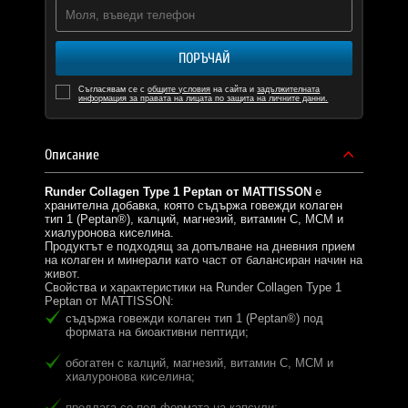
ПОРЪЧАЙ
Съгласявам се с
общите условия
на сайта и
задължителната
информация за правата на лицата по защита на личните данни.
Описание
Runder Collagen Type 1 Peptan от MATTISSON
е
хранителна добавка, която съдържа говежди колаген
тип 1 (Peptan®), калций, магнезий, витамин C, МСМ и
хиалуронова киселина.
Продуктът е подходящ за допълване на дневния прием
на колаген и минерали като част от балансиран начин на
живот.
Свойства и характеристики на Runder Collagen Type 1
Peptan от MATTISSON:
съдържа говежди колаген тип 1 (Peptan®) под
формата на биоактивни пептиди;
обогатен с калций, магнезий, витамин C, МСМ и
хиалуронова киселина;
предлага се под формата на капсули;