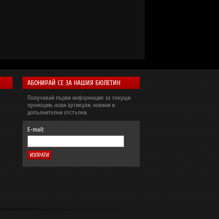
АБОНИРАЙ СЕ ЗА НАШИЯ БЮЛЕТИН
Получавай първи информация за текущи
промоции, нови артикули, новини и
допълнителни отстъпки.
E-mail: