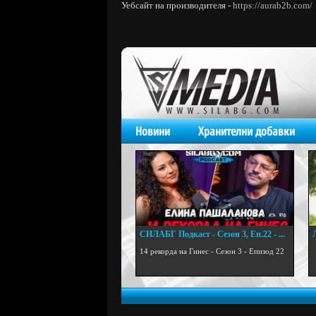
Уебсайт на производителя -
https://aurab2b.com/
Новини
Хранителни добавки
СИЛАБГ Подкаст - Сезон 3, Еп.22 - ...
.
14 рекорда на Гинес - Сезон 3 - Епизод 22