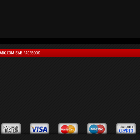
LABG.COM ВЪВ FACEBOOK