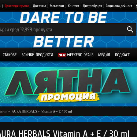
з
|
Проследи пратка
|
Доставка
|
Магазини
|
Контакт
|
Дистрибуция
|
Социална дейност
|
СТАКОВЕ
ВСИЧКИ ПРОДУКТИ
WEEKEND DEALS
МЕДИЯ
ПОДКАСТ
нтни
»
AURA HERBALS
»
Vitamin A + E / 30 ml
AURA HERBALS Vitamin A + E / 30 ml