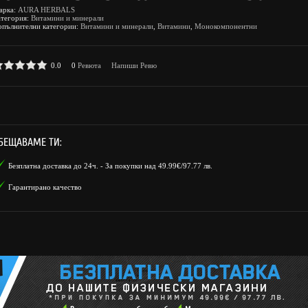
арка:
AURA HERBALS
атегория:
Витамини и минерали
опълнителни категории:
Витамини и минерали
,
Витамини
,
Монокомпонентни
0.0
0
Ревюта
Напиши Ревю
БЕЩАВАМЕ ТИ:
Безплатна доставка до 24ч. - За покупки над 49.99€/97.77 лв.
Гарантирано качество