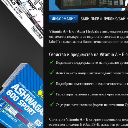
ИНФОРМАЦИЯ
БЪДИ ПЪРВИ, ПУБЛИКУВАЙ 
Vitamin A + E
от
Aura Herbals
е висококачестве
оптимална подкрепа за имунната система и здрав
label“) с максимална биологична активност на в
Свойства и предимства на Vitamin A + E о
Подпомага поддържането на нормално зрение
Действа като мощен антиоксидант, защитава
Подобрява състоянието и еластичността на 
Гарантира отлична усвояемост чрез маслена
Съдържа патентовани форми на витамини Qu
Силата на
Vitamin A + E
се крие в прецизния под
естествен витамин Е (Quali®-E, извлечен от слъ