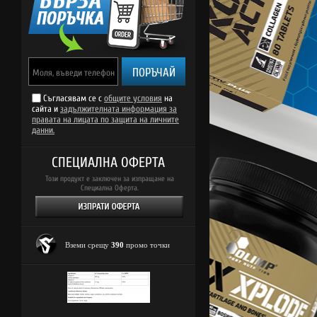
ПОРЪЧАЙ
Съгласявам се с
общите условия
на
сайта и
задължителната информация за
правата на лицата по защита на личните
данни.
СПЕЦИАЛНА ОФЕРТА
Този продукт е заключен за изпращане на
Специална Оферта.
Вземи срещу
390
промо точки