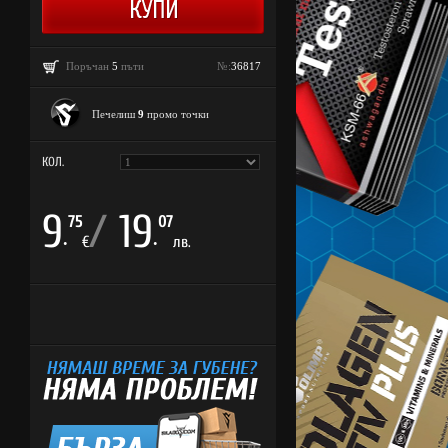
Поръчан
5
пъти
№:
36817
Печелиш
9
промо точки
КОЛ.
9
/
19
75
07
.
.
€
лв.