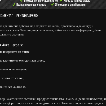
КОМЕНТАР
РЕЙТИНГ
&
РЕВЮ
на хранителна добавка под формата на капки, проектирана да осигури
ето на кожата. Тя е подходяща за всеки, който търси чиста формула („clean
ложените съставки.
т Aura Herbals:
 и здравето на очите;
щ клетките от оксидативен стрес;
кожата и лигавиците;
 основа от зехтин;
ali®-A и Quali®-E.
бор на активните съставки. Продуктът използва Quali®-A (ретинил палмитат) и
нчоглед), разтворени в екстра върджин зехтин. Тази мастноразтворима среда е