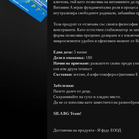
ключова, тъй като позволява на витамините да п
Витамин А играе фундаментална роля в процеса 
неутрализира свободните радикали, забавяйки п
Този продукт се отличава със своята философия 
консерванти. Като естествен стабилизатор за за
форма позволява прецизно дозиране и е изключи
микроелементи удобен и ефективен момент от В
Една доза:
5 капки
Дози в опаковка:
180
Начин на приемане:
разклатете силно преди упо
сок или друга течност
Съставки:
зехтин, d-алфа-токоферол (витамин Е 
Забележки:
Пазете далеч от деца.
Съхранявайте на сухо и хладно място.
Да не се използва като заместител на разнообра
SILA BG Team!
Доставчик на продукта - И фудс ЕООД.