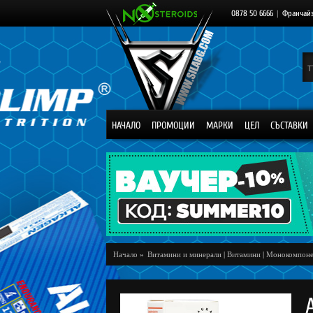
0878 50 6666
|
Франчай
НАЧАЛО
ПРОМОЦИИ
МАРКИ
ЦЕЛ
СЪСТАВКИ
Начало
»
Витамини и минерали
|
Витамини
|
Монокомпоне