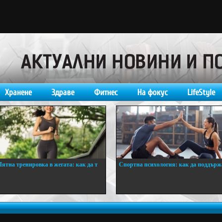
Хранене
Здраве
Фитнес
На фокус
LifeStyle
Лятна тренировка в жегата: как да т
Спортна психология: как да поддърж
..
...