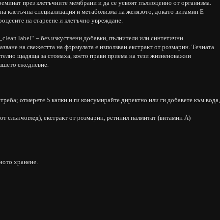
реминат през клетъчните мембрани и да се усвоят пълноценно от организма.
на клетъчна специализация и метаболизма на желязото, докато витамин Е
роцесите на стареене и клетъчно увреждане.
„clean label“ – без изкуствени добавки, пълнители или синтетични
пазване на свежестта на формулата е използван екстракт от розмарин. Течната
телно щадяща за стомаха, което прави приема на тези жизненоважни
ашето ежедневие.
треба; отмерете 5 капки и ги консумирайте директно или ги добавете към вода,
от слънчоглед), екстракт от розмарин, ретинил палмитат (витамин А)
зното хранене.