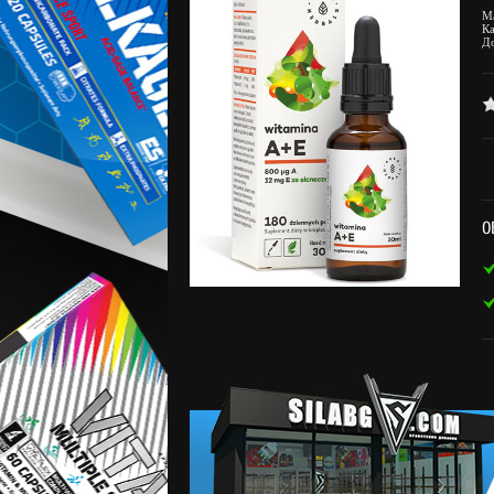
М
К
Д
О