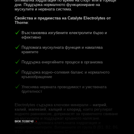
оптимална хидратация по време на спорт или в горещи
дни. Поддържа нормалното функциониране на
мускулите и нервната система.
Свойства и предимства на Catalyte Electrolytes от
Thorne
:
Възстановява изгубените електролити бързо и
ефективно
Подпомага мускулната функция и намалява
крампите
Поддържа енергийните процеси в организма
Поддържа водно–солевия баланс и нормалното
кръвообращение
Улеснява нервната проводимост и умствената
бдителност
Electrolytes съдържа ключови минерали –
натрий
,
калий
,
магнезий
,
калций
и
хлорид
, които регулират
водното равновесие, допринасят за правилното свиване
на мускулите и поддържат кръвното налягане.
виж повече
Тауринът
подпомага клетъчната хидратация и
невротрансмитерите. Витамините от група B (B1, B2, B6,
B12), фолатите и
витамин C
играят роля в