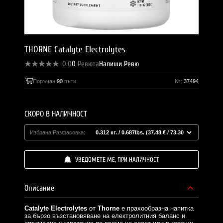
THORNE
Catalyte Electrolytes
0.0
0
Ревюта
Напиши Ревю
Поръчан
90
пъти
№:
37494
СКОРО В НАЛИЧНОСТ
Избрана Разфасовка:
УВЕДОМЕТЕ МЕ, ПРИ НАЛИЧНОСТ
Описание
Catalyte Electrolytes
от
Thorne
е прахообразна напитка
за бързо възстановяване на електролитния баланс и