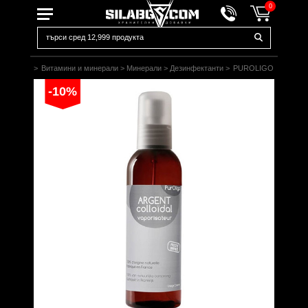
0
Начало
>
Витамини и минерали
>
Минерали
>
Дезинфектанти
>
PUROLIGO
-10%