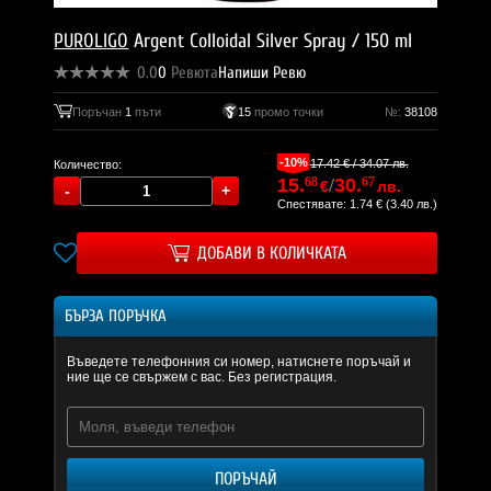
PUROLIGO
Argent Colloidal Silver Spray / 150 ml
0.0
0
Ревюта
Напиши Ревю
Поръчан
1
пъти
15
промо точки
№:
38108
-10%
17.42 € / 34.07 лв.
Количество:
15.
68
/
30.
67
€
лв.
Спестявате: 1.74 € (3.40 лв.)
ДОБАВИ В КОЛИЧКАТА
БЪРЗА ПОРЪЧКА
Въведете телефонния си номер, натиснете поръчай и
ние ще се свържем с вас. Без регистрация.
ПОРЪЧАЙ