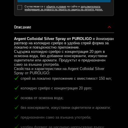
Съгласявам се с
общите условия
на сайта и
задължителната
информация за правата на лицата по защита на личните данни.
Описание
Argent Colloidal Silver Spray от PUROLIGO
е йонизиран
разтвор на колоидно сребро в удобна спрей форма за
локално и повърхностно приложение.
Съдържа колоидно сребро с концентрация 20 ppm в
осмозна вода, без добавени консерванти, изкуствени
оцветители или аромати. Продуктът е предназначен
само за външна употреба.
Свойства и характеристики на Argent Colloidal Silver
Spray от PUROLIGO:
спрей за локално приложение с вместимост 150 мл;
колоидно сребро с концентрация 20 ppm;
основа от осмозна вода;
без консерванти, изкуствени оцветители и аромати;
предназначен само за външна употреба;
удобен формат за насочено напръскване върху