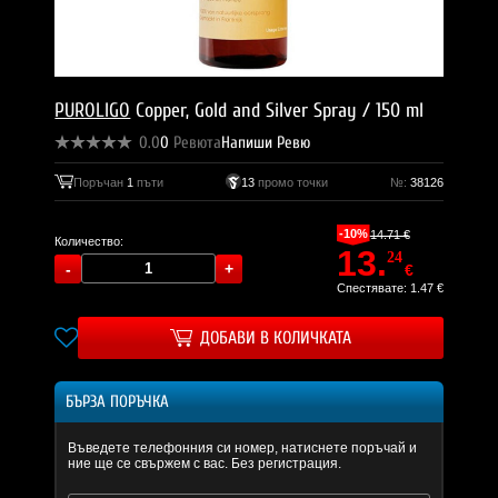
PUROLIGO
Copper, Gold and Silver Spray / 150 ml
0.0
0
Ревюта
Напиши Ревю
Поръчан
1
пъти
13
промо точки
№:
38126
-10%
14.71 €
Количество:
13.
24
€
Спестявате: 1.47 €
ДОБАВИ В КОЛИЧКАТА
БЪРЗА ПОРЪЧКА
Въведете телефонния си номер, натиснете поръчай и
ние ще се свържем с вас. Без регистрация.