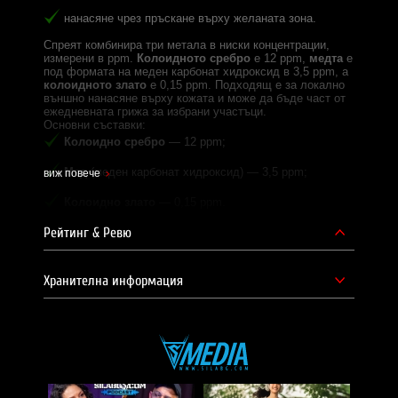
нанасяне чрез пръскане върху желаната зона.
Спреят комбинира три метала в ниски концентрации,
измерени в ppm.
Колоидното сребро
е 12 ppm,
медта
е
под формата на меден карбонат хидроксид в 3,5 ppm, а
колоидното злато
е 0,15 ppm. Подходящ е за локално
външно нанасяне върху кожата и може да бъде част от
ежедневната грижа за избрани участъци.
Основни съставки:
Колоидно сребро
— 12 ppm;
Мед
(меден карбонат хидроксид) — 3,5 ppm;
виж повече
Колоидно злато
— 0,15 ppm.
Начин на употреба:
Рейтинг & Ревю
Приложение:
при нужда, 3 до 6 пъти дневно;
Начин на нанасяне:
напръскайте желаната зона.
Хранителна информация
Често задавани въпроси:
Може ли спреят с колоидно сребро, мед и злато да
се нанася върху лицето?
Да, спреят е предназначен за локално външно нанасяне
върху кожата и може да се използва върху лицето, като
го напръскате върху желаната зона при нужда.
Колко бързо попива спреят след нанасяне върху
кожата?