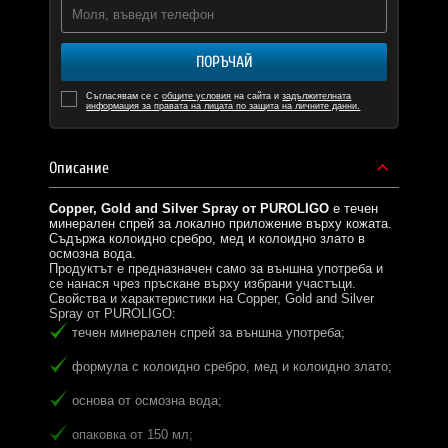
ПОРЪЧАЙ
Съгласявам се с
общите условия
на сайта и
задължителната
информация за правата на лицата по защита на личните данни.
Описание
Copper, Gold and Silver Spray от PUROLIGO
е течен
минерален спрей за локално приложение върху кожата.
Съдържа колоидно сребро, мед и колоидно злато в
осмозна вода.
Продуктът е предназначен само за външна употреба и
се нанася чрез пръскане върху избрани участъци.
Свойства и характеристики на Copper, Gold and Silver
Spray от PUROLIGO:
течен минерален спрей за външна употреба;
формула с колоидно сребро, мед и колоидно злато;
основа от осмозна вода;
опаковка от 150 мл;