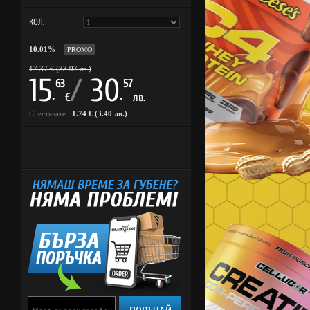
КОЛ.
10.01%
PROMO
17.37 € (33.97 лв.)
15
/
30
63
57
.
.
€
лв.
Спестявате :
1.74 € (3.40 лв.)