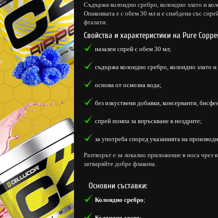
Съдържа колоидно сребро, колоидно злато и кол
Опаковката е с обем 30 мл и е снабдена със спр
фталати.
Свойства и характеристики на Pure Copper
назален спрей с обем 30 мл;
съдържа колоидно сребро, колоидно злато и
основа от осмозна вода;
без изкуствени добавки, консерванти, бисфе
спрей помпа за впръскване в ноздрите;
за употреба според указанията на производи
Разтворът е за локално приложение в носа чрез 
затваряйте добре флакона.
Основни съставки:
Колоидно сребро
;
Колоидно злато
;