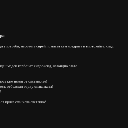
ра;
ди употреба; насочете спрей помпата към ноздрата и впръскайте; след
иден меден карбонат хидроксид, колоидно злато.
ност към някоя от съставките!
ност, отбелязан върху опаковката!
!
от пряка слънчева светлина!