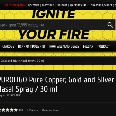
з
|
Проследи пратка
|
Доставка
|
Магазини
|
Контакт
|
Дистрибуция
|
Социална дейност
|
СТАКОВЕ
ВСИЧКИ ПРОДУКТИ
WEEKEND DEALS
МЕДИЯ
ПОДКАСТ
 Gold and Silver Nasal Spray / 30 ml
PUROLIGO Pure Copper, Gold and Silver
Nasal Spray / 30 ml
арка:
PUROLIGO
0.0
0
Ревюта
Напиши Ревю