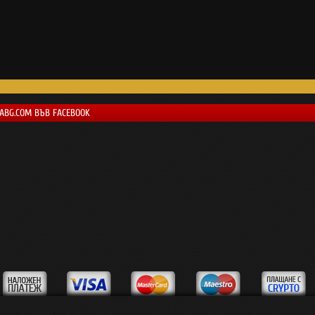
LABG.COM ВЪВ FACEBOOK