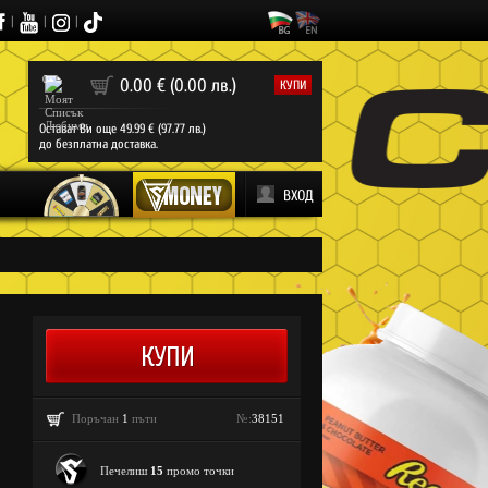
|
|
|
0
0.00 € (0.00 лв.)
КУПИ
Остават Ви още 49.99 € (97.77 лв.)
до безплатна доставка.
ВХОД
Поръчан
1
пъти
№:
38151
Печелиш
15
промо точки