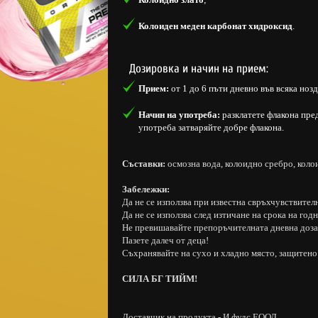
Колоиден меден карбонат хидроксид
.
Дозировка и начин на прием:
Прием:
от 1 до 6 пъти дневно във всяка нозд
Начин на употреба:
разклатете флакона пре
употреба затваряйте добре флакона.
Съставки:
осмозна вода, колоидно сребро, коло
Забележки:
Да не се използва при известна свръхчувствител
Да не се използва след изтичане на срока на год
Не превишавайте препоръчителната дневна доза
Пазете далеч от деца!
Съхранявайте на сухо и хладно място, защитено 
СИЛА БГ ТИЙМ!
Доставчик на продукта - И фудс ЕООД.