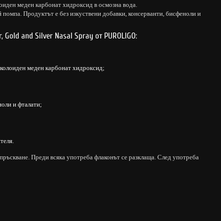
оиден меден карбонат хидроксид в осмозна вода.
ей помпа. Продуктът е без изкуствени добавки, консерванти, бисфеноли и
, Gold and Silver Nasal Spray от PUROLIGO:
 колоиден меден карбонат хидроксид;
ноли и фталати;
теля.
впръскване. Преди всяка употреба флаконът се разклаща. След употреба