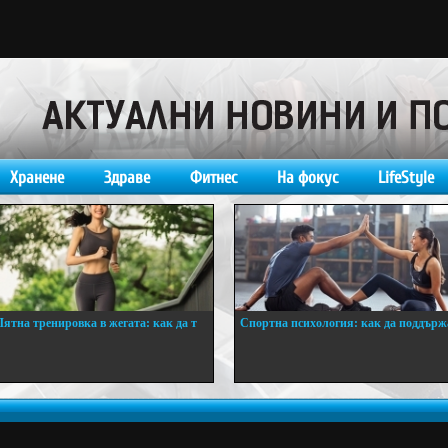
Хранене
Здраве
Фитнес
На фокус
LifeStyle
Лятна тренировка в жегата: как да т
Спортна психология: как да поддърж
..
...