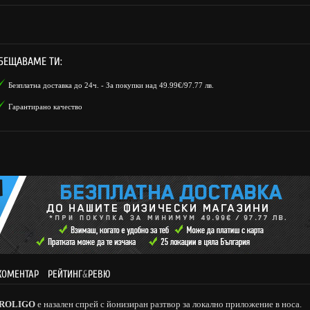
БЕЩАВАМЕ ТИ:
Безплатна доставка до 24ч. - За покупки над 49.99€/97.77 лв.
Гарантирано качество
КОМЕНТАР
РЕЙТИНГ
&
РЕВЮ
 PUROLIGO
е назален спрей с йонизиран разтвор за локално приложение в носа.