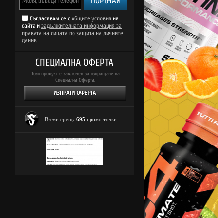
ПОРЪЧАЙ
Съгласявам се с
общите условия
на
сайта и
задължителната информация за
правата на лицата по защита на личните
данни.
СПЕЦИАЛНА ОФЕРТА
Този продукт е заключен за изпращане на
Специална Оферта.
Вземи срещу
695
промо точки