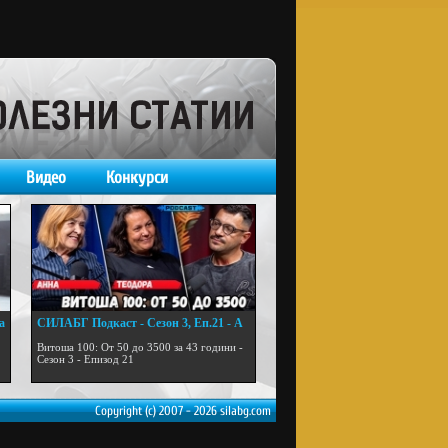
Видео
Конкурси
а
СИЛАБГ Подкаст - Сезон 3, Еп.21 - А
...
Витоша 100: От 50 до 3500 за 43 години -
Сезон 3 - Епизод 21
Copyright (c) 2007 - 2026 silabg.com