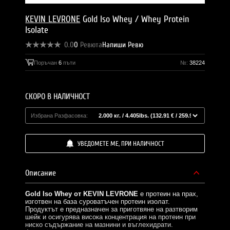
KEVIN LEVRONE
Gold Iso Whey / Whey Protein
Isolate
0.0
0
Ревюта
Напиши Ревю
Поръчан
6
пъти
№:
38224
СКОРО В НАЛИЧНОСТ
Избрана Разфасовка:
УВЕДОМЕТЕ МЕ, ПРИ НАЛИЧНОСТ
Описание
Gold Iso Whey от KEVIN LEVRONE
е протеин на прах,
изготвен на база суроватъчен протеин изолат.
Продуктът е предназначен за приготвяне на разтворим
шейк и осигурява висока концентрация на протеин при
ниско съдържание на мазнини и въглехидрати.