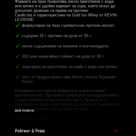
Формата на прах позволява лесно приготвяне с вода
или мляко и е удобен вариант за хора, които искат да
допълнят дневния си прием на протеин.
Свойства и характеристики на Gold Iso Whey от KEVIN
LEVRONE:
формулиран на база суроватъчен протеин изолат;
съдържа 25 г протеин на доза от 30 г;
ниско съдържание на мазнини и въглехидрати;
102 ккал енергийна стойност на доза от 30 г;
подходящ за приготвяне на шейк с вода или мляко;
част от продуктовата гама Kevin Levrone Signature
Series.
Основната съставка в продукта е суроватъчният
протеин изолат. Протеинът допринася за поддържането
и нарастването на мускулната маса. Продуктът е
подходящ за хора, които искат да допълнят дневните си
нужди от протеин чрез добавка на прах.
виж повече
Основни съставки:
Суроватъчен протеин изолат
— 25 г в доза.
Рейтинг & Ревю