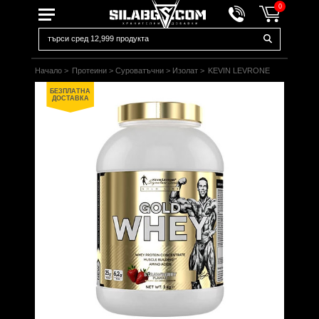
0
Начало
>
Протеини
>
Суроватъчни
>
Изолат
>
KEVIN LEVRONE
БЕЗПЛАТНА
ДОСТАВКА