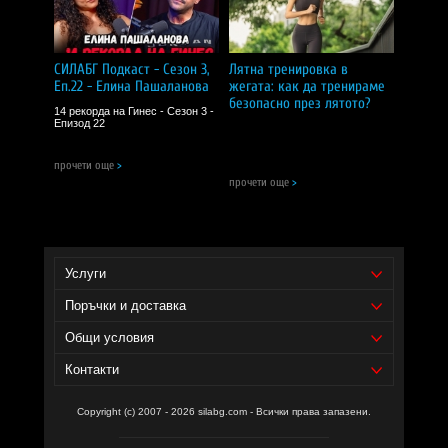
CИЛA БГ Tийм!
Доставчик на продукта - И фудс ЕООД.
СИЛАБГ Подкаст - Сезон 3,
Лятна тренировка в
Еп.22 - Елина Пашаланова
жегата: как да тренираме
Уебсайт на производителя -
https://www.nowfoods.com/
безопасно през лятото?
14 рекорда на Гинес - Сезон 3 -
Епизод 22
прочети още
>
прочети още
>
Услуги
Поръчки и доставка
Общи условия
Контакти
Copyright (c) 2007 - 2026 silabg.com - Всички права запазени.