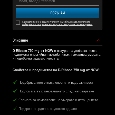
ПОРЪЧАЙ
Съгласявам се с
общите условия
на сайта и
задължителната
информация за правата на лицата по защита на личните данни.
Описание
D-Ribose 750 mg от NOW
е натурална добавка, която
подпомага енергийния метаболизъм, намалява умората
и подобрява издръжливостта.
Свойства и предимства на D-Ribose 750 mg от NOW:
Подобрява клетъчната енергия и издръжливост
Подпомага възстановяването след натоварване
Спомага за намаляване на умората и изтощението
Подкрепя сърдечно-съдовото здраве