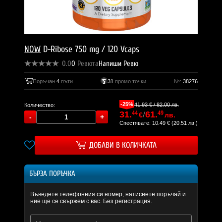
NOW
D-Ribose 750 mg / 120 Vcaps
0.0
0
Ревюта
Напиши Ревю
Поръчан
4
пъти
31
промо точки
№:
38276
-25%
41.93 € / 82.00 лв.
Количество:
31.
44
/
61.
49
€
лв.
Спестявате: 10.49 € (20.51 лв.)
ДОБАВИ В КОЛИЧКАТА
БЪРЗА ПОРЪЧКА
Въведете телефонния си номер, натиснете поръчай и
ние ще се свържем с вас. Без регистрация.