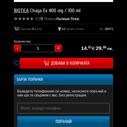
BIOTICA
Chaga Ex 400 mg / 100 ml
0.0
0
Ревюта
Напиши Ревю
Поръчан
5
пъти
14
промо точки
№:
38973
Количество:
14.
83
/
29.
00
€
лв.
ДОБАВИ В КОЛИЧКАТА
БЪРЗА ПОРЪЧКА
Въведете телефонния си номер, натиснете поръчай и
ние ще се свържем с вас. Без регистрация.
ПОРЪЧАЙ