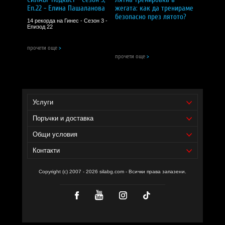
Еп.22 - Елина Пашаланова
жегата: как да тренираме
Доставчик на продукта - И фудс ЕООД.
безопасно през лятото?
14 рекорда на Гинес - Сезон 3 -
Уебсайт на производителя -
https://biotica.bg/
Епизод 22
прочети още
>
прочети още
>
Услуги
Поръчки и доставка
Общи условия
Контакти
Copyright (c) 2007 - 2026 silabg.com - Всички права запазени.