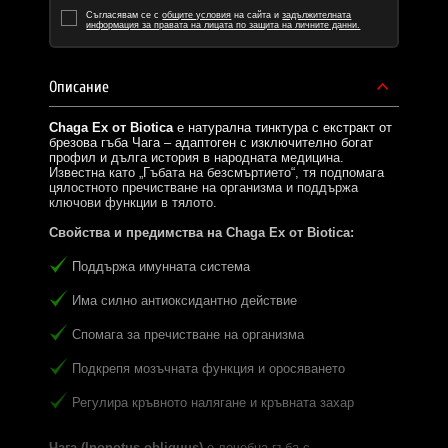
Съгласявам се с
общите условия
на сайта и
задължителната
информация за правата на лицата по защита на личните данни.
Описание
Chaga Ex от Biotica
е натурална тинктура с екстракт от
брезова гъба Чага – адаптоген с изключително богат
профил и дълга история в народната медицина.
Известна като „Гъбата на безсмъртието“, тя подпомага
цялостното пречистване на организма и поддържа
ключови функции в тялото.
Свойства и предимства на Chaga Ex от Biotica:
Поддържа имунната система
Има силно антиоксидантно действие
Спомага за пречистване на организма
Подкрепя мозъчната функция и оросяването
Регулира кръвното налягане и кръвната захар
Чага (Inonotus obliquus)
е лечебна гъба с