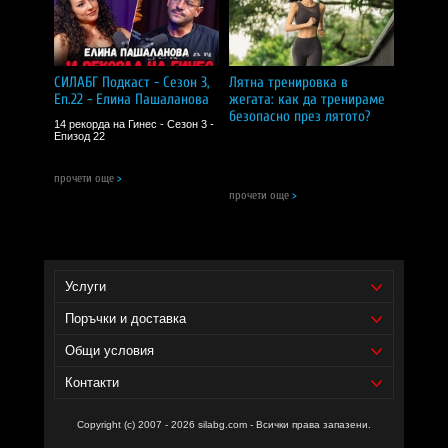
Пазете далеч от деца!
Съхранявайте на сухо и хладно място!
Не използвайте как заместител на разнообразното
хранене!
СИЛАБГ Подкаст - Сезон 3,
Лятна тренировка в
СИЛА БГ ТИЙМ!
Еп.22 - Елина Пашаланова
жегата: как да тренираме
безопасно през лятото?
14 рекорда на Гинес - Сезон 3 -
Доставчик на продукта - И фудс ЕООД.
Епизод 22
Уебсайт на производителя -
https://www.weightworld.uk/
прочети още
>
прочети още
>
Услуги
Поръчки и доставка
Общи условия
Контакти
Copyright (c) 2007 - 2026 silabg.com - Всички права запазени.