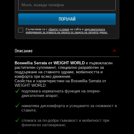
ПОРЪЧАЙ
Съгласявам се с
общите условия
на сайта и
задължителната
информация за правата на лицата по защита на личните данни.
Описание
Boswellia Serrata от WEIGHT WORLD
е първокласен
растителен суплемент, специално разработен за
поддържане на ставното здраве, мобилността и
комфорта при всяко движение.
Свойства и характеристики на Boswellia Serrata от
WEIGHT WORLD:
подпомага нормалната функция на опорно-
двигателния апарат;
намалява дискомфорта и усещането за скованост в
ставите;
спомага за по-добра гъвкавост и мобилност при
физическо натоварване;