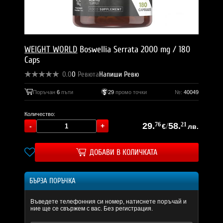
WEIGHT WORLD
Boswellia Serrata 2000 mg / 180
Caps
0.0
0
Ревюта
Напиши Ревю
Поръчан
6
пъти
29
промо точки
№:
40049
Количество:
29.
76
/
58.
21
€
лв.
ДОБАВИ В КОЛИЧКАТА
БЪРЗА ПОРЪЧКА
Въведете телефонния си номер, натиснете поръчай и
ние ще се свържем с вас. Без регистрация.