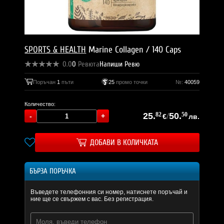
SPORTS & HEALTH
Marine Collagen / 140 Caps
0.0
0
Ревюта
Напиши Ревю
Поръчан
1
пъти
25
промо точки
№:
40059
Количество:
25.
82
/
50.
50
€
лв.
ДОБАВИ В КОЛИЧКАТА
БЪРЗА ПОРЪЧКА
Въведете телефонния си номер, натиснете поръчай и
ние ще се свържем с вас. Без регистрация.