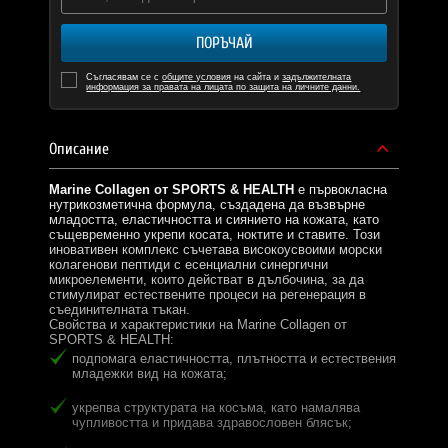
ПОРЪЧАЙ
Съгласявам се с
общите условия
на сайта и
задължителната
информация за правата на лицата по защита на личните данни.
Описание
Marine Collagen от SPORTS & HEALTH
е първокласна
нутрикозметична формула, създадена да възвърне
младостта, еластичността и сиянието на кожата, като
същевременно укрепи косата, ноктите и ставите. Този
иновативен комплекс съчетава високоусвоими морски
колагенови пептиди с есенциални синергични
микроелементи, които действат в дълбочина, за да
стимулират естествените процеси на регенерация в
съединителната тъкан.
Свойства и характеристики на Marine Collagen от
SPORTS & HEALTH:
подпомага еластичността, плътността и естествения
младежки вид на кожата;
укрепва структурата на косъма, като намалява
чупливостта и придава здравословен блясък;