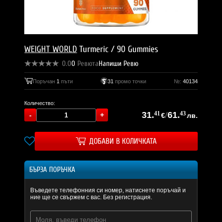
WEIGHT WORLD
Turmeric / 90 Gummies
0.0
0
Ревюта
Напиши Ревю
Поръчан
1
пъти
31
промо точки
№:
40134
Количество:
31.
41
/
61.
43
€
лв.
ДОБАВИ В КОЛИЧКАТА
БЪРЗА ПОРЪЧКА
Въведете телефонния си номер, натиснете поръчай и
ние ще се свържем с вас. Без регистрация.