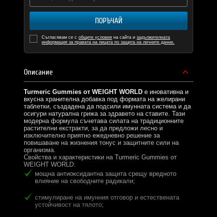
ПОРЪЧАЙ
Съгласявам се с
общите условия
на сайта и
задължителната
информация за правата на лицата по защита на личните данни.
Описание
Turmeric Gummies от WEIGHT WORLD
е иновативна и
вкусна хранителна добавка под формата на желирани
таблетки, създадена да подсили имунната система и да
осигури натурална грижа за здравето на ставите. Тази
модерна формула съчетава силата на традиционните
растителни екстракти, за да предложи лесно и
изключително приятно ежедневно решение за
повишаване на жизнения тонус и защитните сили на
организма.
Свойства и характеристики на Turmeric Gummies от
WEIGHT WORLD:
мощна антиоксидантна защита срещу вредното
влияние на свободните радикали;
стимулиране на имунния отговор и естествената
устойчивост на тялото;