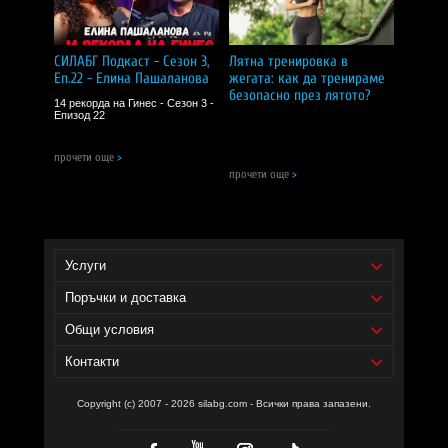
Една доза:
2 желирани таблетки
Дози в опаковка:
45
Начин на употреба:
приемайте по 2 желирани таблетки
дневно, за предпочитане по време на хранене
СИЛАБГ Подкаст - Сезон 3,
Лятна тренировка в
Съставки:
екстракт от корен на куркума (curcuma longa)
Еп.22 - Елина Пашаланова
жегата: как да тренираме
(4:1), екстракт от корен на джинджифил (zingiber
officinale) (20:1)
безопасно през лятото?
14 рекорда на Гинес - Сезон 3 -
Епизод 22
Забележки:
Пазете далеч от деца!
Съхранявайте на сухо и хладно място!
прочети още
>
Не използвайте като заместител на разнообразното
прочети още
>
хранене!
СИЛА БГ ТИЙМ!
Доставчик на продукта - И фудс ЕООД.
Услуги
Уебсайт на производителя -
https://www.weightworld.uk/
Поръчки и доставка
Общи условия
Контакти
Copyright (c) 2007 - 2026 silabg.com - Всички права запазени.