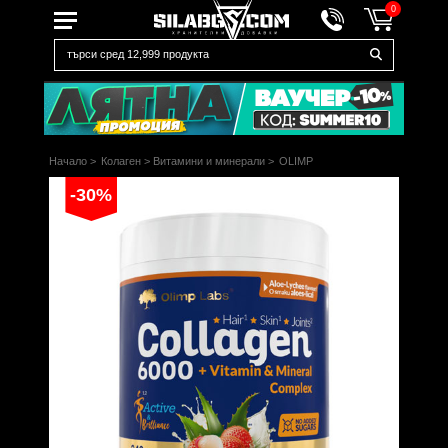
0
Начало
>
Колаген
>
Витамини и минерали
>
OLIMP
-30%