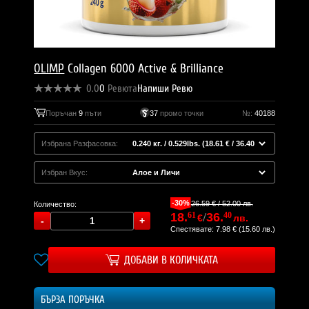
OLIMP
Collagen 6000 Active & Brilliance
0.0
0
Ревюта
Напиши Ревю
Поръчан
9
пъти
37
промо точки
№:
40188
Избрана Разфасовка:
Избран Вкус:
-30%
26.59 € / 52.00 лв.
Количество:
18.
61
/
36.
40
€
лв.
Спестявате: 7.98 € (15.60 лв.)
ДОБАВИ В КОЛИЧКАТА
БЪРЗА ПОРЪЧКА