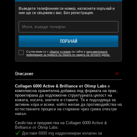
Въведете телефонния си номер, натиснете поръчай и
ние ще се свържем с вас. Без регистрация.
ПОРЪЧАЙ
Съгласявам се с
общите условия
на сайта и
задължителната
информация за правата на лицата по защита на личните данни.
Описание
Collagen 6000 Active & Brilliance от Olimp Labs
е
комплексна хранителна добавка под формата на прах,
проектирана да подпомогне структурната цялост на
кожата, косата, ноктите и ставите. Тя е подходяща за
активни хора и всеки, който желае да противодейства на
естествените процеси на стареене чрез грижа отвътре
навън.
Свойства и предимства на Collagen 6000 Active &
Brilliance от Olimp Labs:
Доставя 6000 mg хидролизиран колаген за