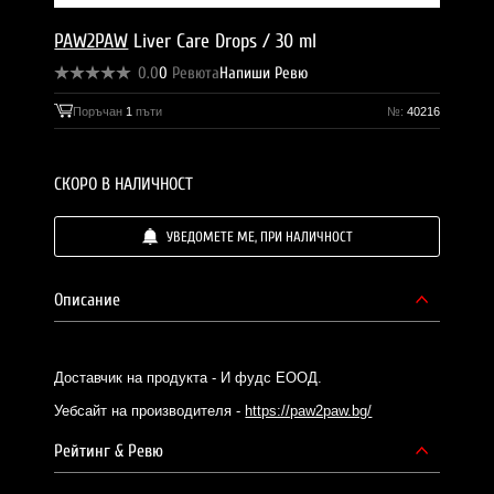
PAW2PAW
Liver Care Drops / 30 ml
0.0
0
Ревюта
Напиши Ревю
Поръчан
1
пъти
№:
40216
СКОРО В НАЛИЧНОСТ
УВЕДОМЕТЕ МЕ, ПРИ НАЛИЧНОСТ
Описание
Доставчик на продукта - И фудс ЕООД.
Уебсайт на производителя -
https://paw2paw.bg/
Рейтинг & Ревю