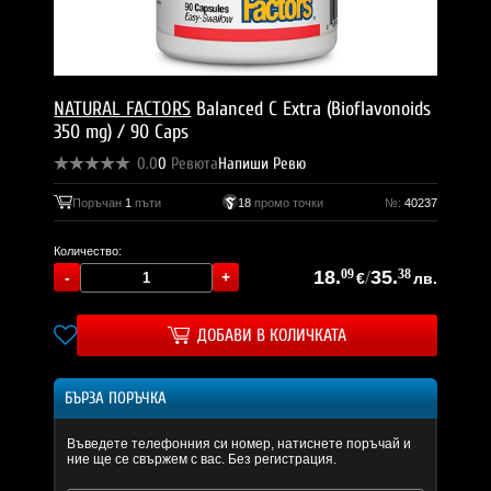
NATURAL FACTORS
Balanced C Extra (Bioflavonoids
350 mg) / 90 Caps
0.0
0
Ревюта
Напиши Ревю
Поръчан
1
пъти
18
промо точки
№:
40237
Количество:
18.
09
/
35.
38
€
лв.
ДОБАВИ В КОЛИЧКАТА
БЪРЗА ПОРЪЧКА
Въведете телефонния си номер, натиснете поръчай и
ние ще се свържем с вас. Без регистрация.