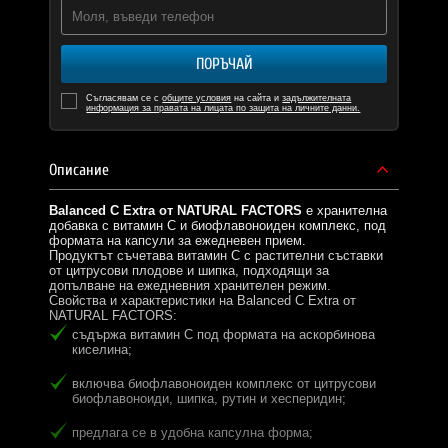
ПОРЪЧАЙ
Съгласявам се с
общите условия
на сайта и
задължителната
информация за правата на лицата по защита на личните данни.
Описание
Balanced C Extra от NATURAL FACTORS
е хранителна
добавка с витамин C и биофлавоноиден комплекс, под
формата на капсули за ежедневен прием.
Продуктът съчетава витамин C с растителни съставки
от цитрусови плодове и шипка, подходящи за
допълване на ежедневния хранителен режим.
Свойства и характеристики на Balanced C Extra от
NATURAL FACTORS:
съдържа витамин C под формата на аскорбинова
киселина;
включва биофлавоноиден комплекс от цитрусови
биофлавоноиди, шипка, рутин и хесперидин;
предлага се в удобна капсулна форма;