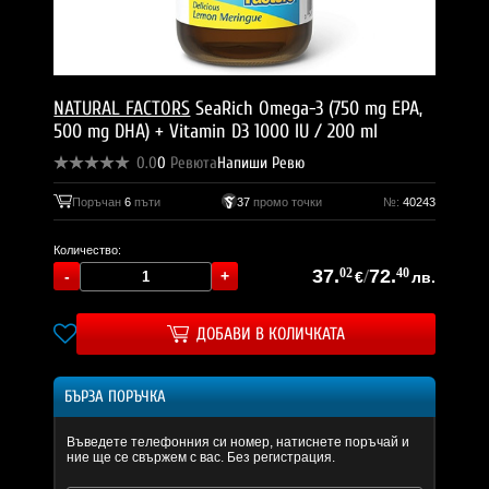
NATURAL FACTORS
SeaRich Omega-3 (750 mg EPA,
500 mg DHA) + Vitamin D3 1000 IU / 200 ml
0.0
0
Ревюта
Напиши Ревю
Поръчан
6
пъти
37
промо точки
№:
40243
Количество:
37.
02
/
72.
40
€
лв.
ДОБАВИ В КОЛИЧКАТА
БЪРЗА ПОРЪЧКА
Въведете телефонния си номер, натиснете поръчай и
ние ще се свържем с вас. Без регистрация.