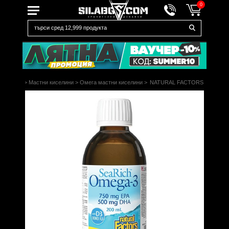
0
Омега 3
>
Мастни киселини
>
Омега мастни киселини
>
NATURAL FACTORS