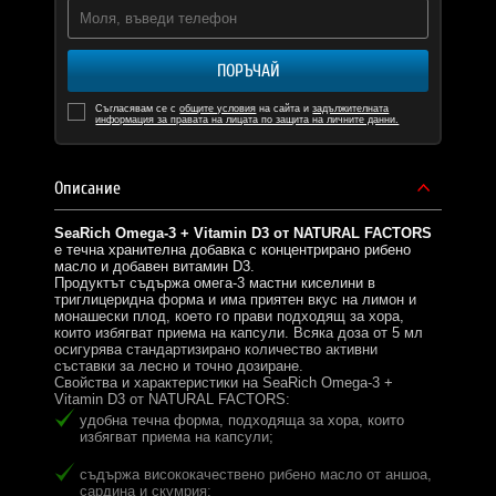
ПОРЪЧАЙ
Съгласявам се с
общите условия
на сайта и
задължителната
информация за правата на лицата по защита на личните данни.
Описание
SeaRich Omega-3 + Vitamin D3 от NATURAL FACTORS
е течна хранителна добавка с концентрирано рибено
масло и добавен витамин D3.
Продуктът съдържа омега-3 мастни киселини в
триглицеридна форма и има приятен вкус на лимон и
монашески плод, което го прави подходящ за хора,
които избягват приема на капсули. Всяка доза от 5 мл
осигурява стандартизирано количество активни
съставки за лесно и точно дозиране.
Свойства и характеристики на SeaRich Omega-3 +
Vitamin D3 от NATURAL FACTORS:
удобна течна форма, подходяща за хора, които
избягват приема на капсули;
съдържа висококачествено рибено масло от аншоа,
сардина и скумрия;