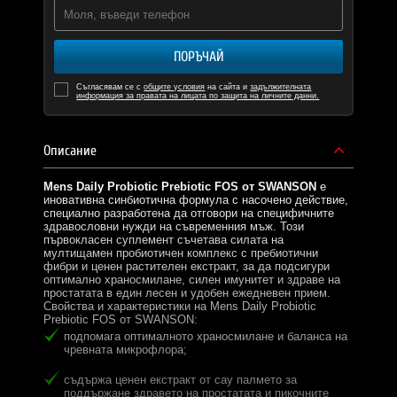
ПОРЪЧАЙ
Съгласявам се с
общите условия
на сайта и
задължителната
информация за правата на лицата по защита на личните данни.
Описание
Mens Daily Probiotic Prebiotic FOS от SWANSON
е
иновативна синбиотична формула с насочено действие,
специално разработена да отговори на специфичните
здравословни нужди на съвременния мъж. Този
първокласен суплемент съчетава силата на
мултищамен пробиотичен комплекс с пребиотични
фибри и ценен растителен екстракт, за да подсигури
оптимално храносмилане, силен имунитет и здраве на
простатата в един лесен и удобен ежедневен прием.
Свойства и характеристики на Mens Daily Probiotic
Prebiotic FOS от SWANSON:
подпомага оптималното храносмилане и баланса на
чревната микрофлора;
съдържа ценен екстракт от сау палмето за
поддържане здравето на простатата и пикочните