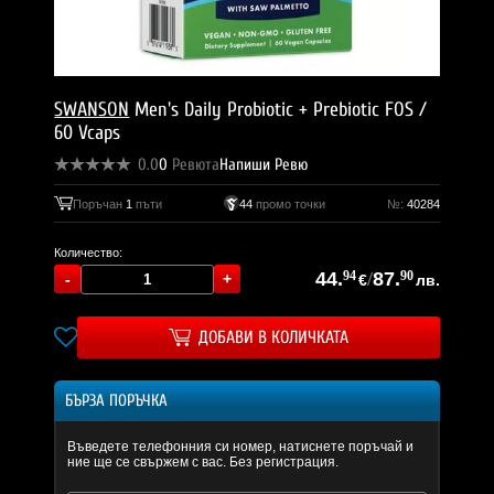
SWANSON
Men's Daily Probiotic + Prebiotic FOS /
60 Vcaps
0.0
0
Ревюта
Напиши Ревю
Поръчан
1
пъти
44
промо точки
№:
40284
Количество:
44.
94
/
87.
90
€
лв.
ДОБАВИ В КОЛИЧКАТА
БЪРЗА ПОРЪЧКА
Въведете телефонния си номер, натиснете поръчай и
ние ще се свържем с вас. Без регистрация.