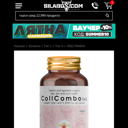
0
Начало
>
Колаген
>
Тип 1
>
Тип 3
>
RED PANDA