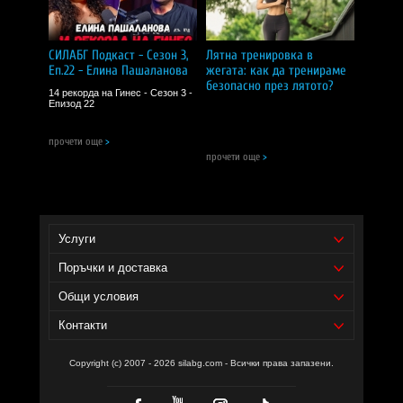
Забележки:
Не е подходящ за деца, бременни и кърмачки.
Не превишавайте препоръчителния дневен прием.
Не е заместител на разнообразното хранене.
СИЛАБГ Подкаст - Сезон 3,
Лятна тренировка в
Да се съхранява на сухо и хладно място, далеч от
Еп.22 - Елина Пашаланова
жегата: как да тренираме
деца.
безопасно през лятото?
14 рекорда на Гинес - Сезон 3 -
CИЛA БГ Tийм!
Епизод 22
Доставчик на продукта - И фудс ЕООД.
прочети още
>
прочети още
>
Уебсайт на производителя -
https://redpanda.bg/
Услуги
Поръчки и доставка
Общи условия
Контакти
Copyright (c) 2007 - 2026 silabg.com - Всички права запазени.