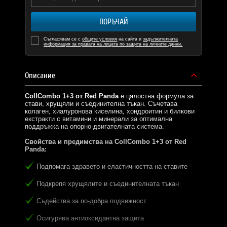
ПОРЪЧАЙ
Съгласявам се с
общите условия
на сайта и
задължителната
информация за правата на лицата по защита на личните данни.
Описание
CollCombo 1+3 от Red Panda
е цялостна формула за
стави, хрущяли и съединителна тъкан. Съчетава
колаген, хиалуронова киселина, хондроитин и билкови
екстракти с витамини и минерали за оптимална
поддръжка на опорно-двигателната система.
Свойства и предимства на CollCombo 1+3 от Red
Panda:
Подпомага здравето и еластичността на ставите
Подкрепя хрущялите и съединителната тъкан
Съдейства за по-добра подвижност
Осигурява антиоксидантна защита