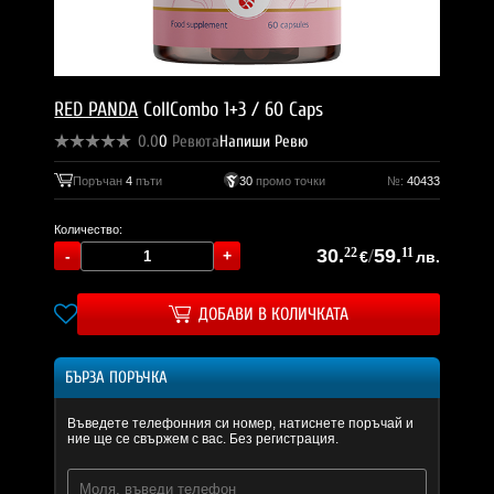
RED PANDA
CollCombo 1+3 / 60 Caps
0.0
0
Ревюта
Напиши Ревю
Поръчан
4
пъти
30
промо точки
№:
40433
Количество:
30.
22
/
59.
11
€
лв.
ДОБАВИ В КОЛИЧКАТА
БЪРЗА ПОРЪЧКА
Въведете телефонния си номер, натиснете поръчай и
ние ще се свържем с вас. Без регистрация.