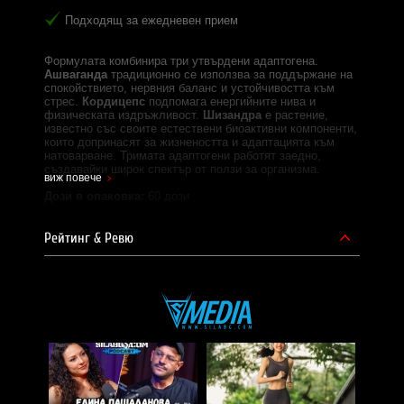
Подходящ за ежедневен прием
Формулата комбинира три утвърдени адаптогена.
Ашваганда
традиционно се използва за поддържане на
спокойствието, нервния баланс и устойчивостта към
стрес.
Кордицепс
подпомага енергийните нива и
физическата издръжливост.
Шизандра
е растение,
известно със своите естествени биоактивни компоненти,
които допринасят за жизнеността и адаптацията към
натоварване. Тримата адаптогени работят заедно,
създавайки широк спектър от ползи за организма.
виж повече
Дози в опаковка:
60 дози
Eднa дoзa:
1 капсула
Рейтинг & Ревю
Начин на приемане:
Два пъти дневно по 1 капсула, с
вода, преди хранене.
Съставки:
Ашваганда корен екстракт, Кордицепс мицел
екстракт, Шизандра плод екстракт, Веган капсула.
Забележки:
Да не се превишава препоръчителната дневна доза.
Не е заместител на разнообразното хранене.
Да не се използва при индивидуална непоносимост към
съставките.
Не е подходящ за бременни и кърмачки.