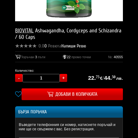
BIOVITAL
Ashwagandha, Cordyceps and Schizandra
/ 60 Caps
0.0
0
Ревюта
Напиши Ревю
Поръчан
3
пъти
22
промо точки
№:
40555
Количество:
22.
75
/
44.
50
€
лв.
ДОБАВИ В КОЛИЧКАТА
БЪРЗА ПОРЪЧКА
Въведете телефонния си номер, натиснете поръчай и
ние ще се свържем с вас. Без регистрация.