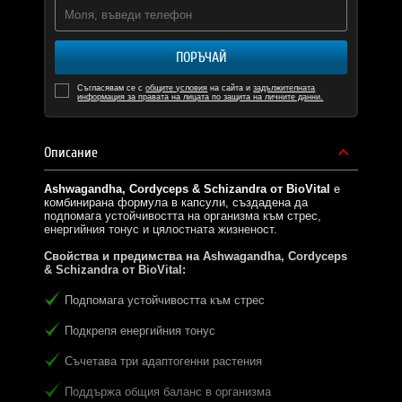
ПОРЪЧАЙ
Съгласявам се с
общите условия
на сайта и
задължителната
информация за правата на лицата по защита на личните данни.
Описание
Ashwagandha, Cordyceps & Schizandra от BioVital
е
комбинирана формула в капсули, създадена да
подпомага устойчивостта на организма към стрес,
енергийния тонус и цялостната жизненост.
Свойства и предимства на Ashwagandha, Cordyceps
& Schizandra от BioVital:
Подпомага устойчивостта към стрес
Подкрепя енергийния тонус
Съчетава три адаптогенни растения
Поддържа общия баланс в организма