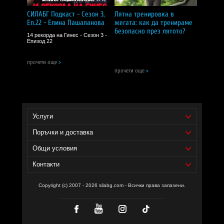
Да се съхранява на сухо място, недостъпно за деца.
Хранителна добавка.
СИЛАБГ Подкаст - Сезон 3,
Лятна тренировка в
Еп.22 - Елина Пашаланова
жегата: как да тренираме
CИЛA БГ Tийм!
безопасно през лятото?
14 рекорда на Гинес - Сезон 3 -
Епизод 22
Доставчик на продукта - И фудс ЕООД.
прочети още
>
Уебсайт на производителя -
https://biovital.bg/
прочети още
>
Услуги
Поръчки и доставка
Общи условия
Контакти
Copyright (c) 2007 - 2026 silabg.com - Всички права запазени.