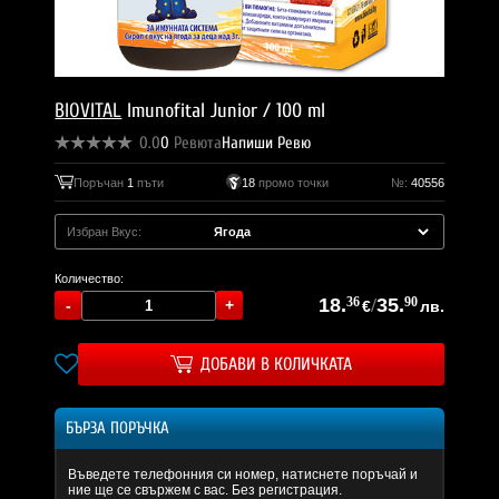
BIOVITAL
Imunofital Junior / 100 ml
0.0
0
Ревюта
Напиши Ревю
Поръчан
1
пъти
18
промо точки
№:
40556
Избран Вкус:
Количество:
18.
36
/
35.
90
€
лв.
ДОБАВИ В КОЛИЧКАТА
БЪРЗА ПОРЪЧКА
Въведете телефонния си номер, натиснете поръчай и
ние ще се свържем с вас. Без регистрация.