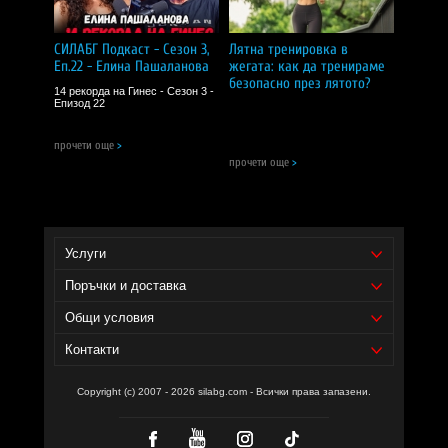
Подходящ за деца над 3 години.
Да се съхранява на сухо място, недостъпно за деца.
CИЛA БГ Tийм!
СИЛАБГ Подкаст - Сезон 3,
Лятна тренировка в
Еп.22 - Елина Пашаланова
жегата: как да тренираме
безопасно през лятото?
Доставчик на продукта - И фудс ЕООД.
14 рекорда на Гинес - Сезон 3 -
Епизод 22
Уебсайт на производителя -
https://biovital.bg/
прочети още
>
прочети още
>
Услуги
Поръчки и доставка
Общи условия
Контакти
Copyright (c) 2007 - 2026 silabg.com - Всички права запазени.