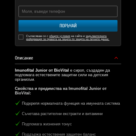
ПОРЪЧАЙ
Съгласявам се с
общите условия
на сайта и
задължителната
информация за правата на лицата по защита на личните данни.
Описание
Imunofital Junior от BioVital
е сироп, създаден да
подпомага естествените защитни сили на детския
организъм.
Свойства и предимства на Imunofital Junior от
BioVital:
Подкрепя нормалната функция на имунната система
Съчетава растителни екстракти и витамини
Подпомага жизнения тонус
Поддържа естествения защитен баланс