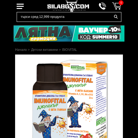
0
Начало
>
Детски витамини
>
BIOVITAL