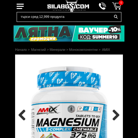
0
Начало
>
Магнезий
>
Минерали
>
Монокомпонентни
>
AMIX
Previous
Next