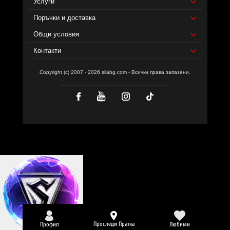
Доставчик на продукта - И фудс ЕООД.
Услуги
Уебсайт на производителя -
https://amix-nutrition.com/
Поръчки и доставка
Общи условия
Контакти
Copyright (c) 2007 - 2026 silabg.com - Всички права запазени.
Проследи Пратка
Профил
Любими