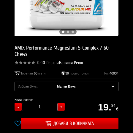
AMIX
Performance Magnesium 5-Complex / 60
Chews
0.0
0
Ревюта
Напиши Ревю
Поръчан
65
пъти
39
промо точки
№:
40934
Избран Вкус:
Количество:
19.
94
€
ДОБАВИ В КОЛИЧКАТА