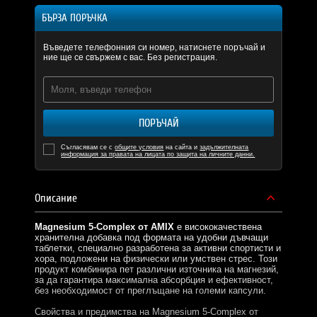
БЪРЗА ПОРЪЧКА
Въведете телефонния си номер, натиснете поръчай и
ние ще се свържем с вас. Без регистрация.
ПОРЪЧАЙ
Съгласявам се с
общите условия
на сайта и
задължителната
информация за правата на лицата по защита на личните данни.
Описание
Magnesium 5-Complex от AMIX
е висококачествена
хранителна добавка под формата на удобни дъвчащи
таблетки, специално разработена за активни спортисти и
хора, подложени на физически или умствен стрес. Този
продукт комбинира пет различни източника на магнезий,
за да гарантира максимална абсорбция и ефективност,
без необходимост от преглъщане на големи капсули.
Свойства и предимства на Magnesium 5-Complex от