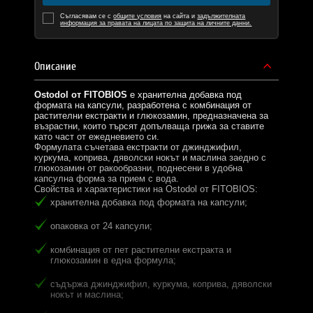
Съгласявам се с
общите условия
на сайта и
задължителната
информация за правата на лицата по защита на личните данни.
Описание
Ostodol от FITOBIOS
е хранителна добавка под
формата на капсули, разработена с комбинация от
растителни екстракти и глюкозамин, предназначена за
възрастни, които търсят допълваща грижа за ставите
като част от ежедневието си.
Формулата съчетава екстракти от джинджифил,
куркума, коприва, дяволски нокът и маслина заедно с
глюкозамин от ракообразни, поднесени в удобна
капсулна форма за прием с вода.
Свойства и характеристики на Ostodol от FITOBIOS:
хранителна добавка под формата на капсули;
опаковка от 24 капсули;
комбинация от пет растителни екстракта и
глюкозамин в една формула;
съдържа джинджифил, куркума, коприва, дяволски
нокът и маслина;