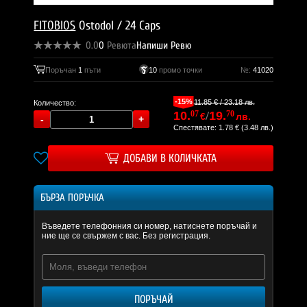
FITOBIOS
Ostodol / 24 Caps
0.0
0
Ревюта
Напиши Ревю
Поръчан
1
пъти
10
промо точки
№:
41020
-15%
11.85 € / 23.18 лв.
Количество:
10.
07
/
19.
70
€
лв.
Спестявате: 1.78 € (3.48 лв.)
ДОБАВИ В КОЛИЧКАТА
БЪРЗА ПОРЪЧКА
Въведете телефонния си номер, натиснете поръчай и
ние ще се свържем с вас. Без регистрация.
ПОРЪЧАЙ