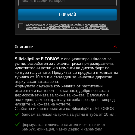
ПОРЪЧАЙ
Съгласявам се с
общите условия
на сайта и
задължителната
информация за правата на лицата по защита на личните данни.
Описание
Silicialip® от FITOBIOS
е специализиран балсам за
устни, разработен за локална грижа при раздразнени,
чувствителни устни и в моменти на дискомфорт по
контура на устните. Продуктът се предлага в компактна
тубичка от 10 мл и е създаден за нанасяне директно
върху засегнатата зона.
Формулата съдържа комбинация от растителни
екстракти и пантенол — съставка, добре позната в
дермокозметиката за грижа за кожата. Балсамът е
подходящ за многократна употреба през деня, според
нуждите на кожата на устните.
Свойства и характеристики на Silicialip® от FITOBIOS:
балсам за локална грижа за устни в туба от 10 мл;
формулата включва растителни екстракти от
бамбук, ехинацея, чаено дърво и карамфил;