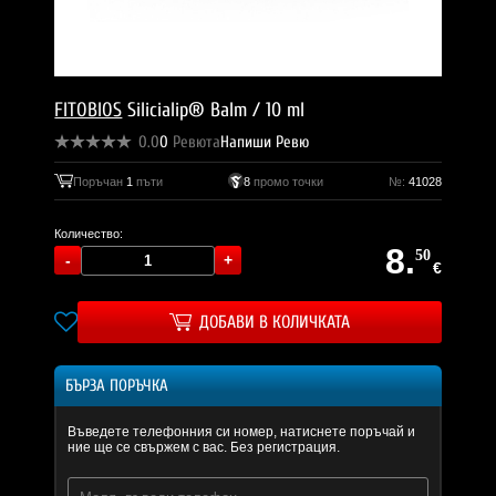
FITOBIOS
Silicialip® Balm / 10 ml
0.0
0
Ревюта
Напиши Ревю
Поръчан
1
пъти
8
промо точки
№:
41028
Количество:
8.
50
€
ДОБАВИ В КОЛИЧКАТА
БЪРЗА ПОРЪЧКА
Въведете телефонния си номер, натиснете поръчай и
ние ще се свържем с вас. Без регистрация.