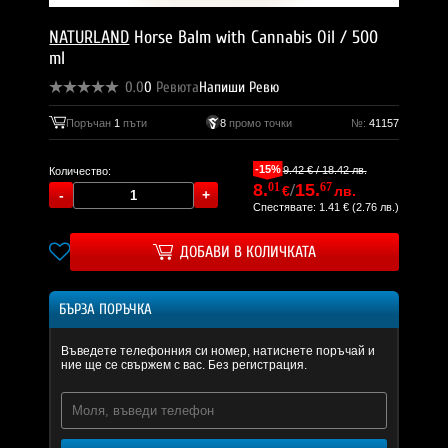
NATURLAND
Horse Balm with Cannabis Oil / 500
ml
0.0
0
Ревюта
Напиши Ревю
Поръчан
1
пъти
8
промо точки
№:
41157
-15%
9.42 € / 18.42 лв.
Количество:
8.
01
/
15.
67
€
лв.
Спестявате: 1.41 € (2.76 лв.)
ДОБАВИ В КОЛИЧКАТА
БЪРЗА ПОРЪЧКА
Въведете телефонния си номер, натиснете поръчай и
ние ще се свържем с вас. Без регистрация.