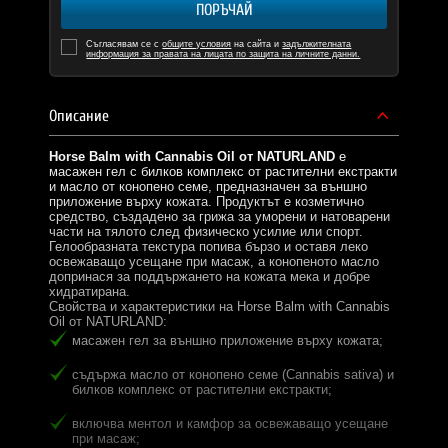
ПОРЪЧАЙ
Съгласявам се с
общите условия
на сайта и
задължителната
информация за правата на лицата по защита на личните данни.
Описание
Horse Balm with Cannabis Oil от NATURLAND
е
масажен гел с билков комплекс от растителни екстракти
и масло от конопено семе, предназначен за външно
приложение върху кожата. Продуктът е козметично
средство, създадено за грижа за уморени и натоварени
части на тялото след физическо усилие или спорт.
Гелообразната текстура попива бързо и оставя леко
освежаващо усещане при масаж, а конопеното масло
допринася за поддържането на кожата мека и добре
хидратирана.
Свойства и характеристики на Horse Balm with Cannabis
Oil от NATURLAND:
масажен гел за външно приложение върху кожата;
съдържа масло от конопено семе (Cannabis sativa) и
билков комплекс от растителни екстракти;
включва ментол и камфор за освежаващо усещане
при масаж;