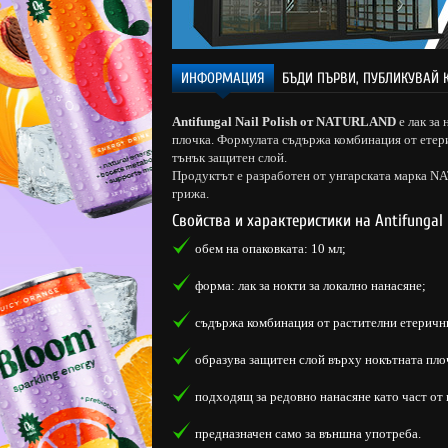
ИНФОРМАЦИЯ
БЪДИ ПЪРВИ, ПУБЛИКУВАЙ 
Antifungal Nail Polish от NATURLAND
е лак за
плочка. Формулата съдържа комбинация от етери
тънък защитен слой.
Продуктът е разработен от унгарската марка N
грижа.
Свойства и характеристики на Antifungal 
обем на опаковката: 10 мл;
форма: лак за нокти за локално нанасяне;
съдържа комбинация от растителни етеричн
образува защитен слой върху нокътната пло
подходящ за редовно нанасяне като част от 
предназначен само за външна употреба.