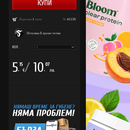
Поръчан
1
пъти
№:
41159
Печелиш
5
промо точки
КОЛ.
5
/
10
15
07
.
.
€
лв.