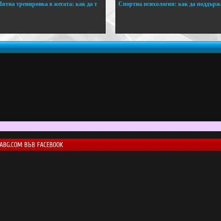
Лятна тренировка в жегата: как да т
Спортна психология: как да поддърж
..
...
LABG.COM ВЪВ FACEBOOK