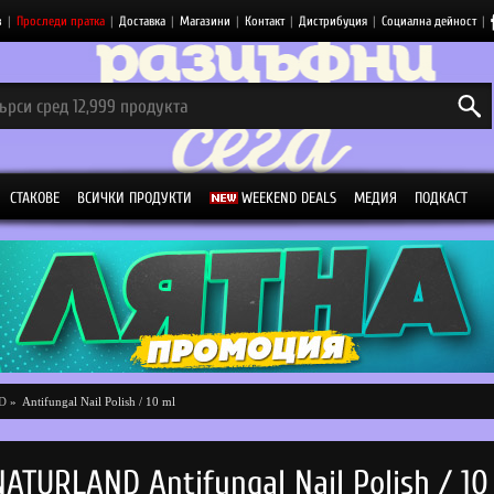
з
|
Проследи пратка
|
Доставка
|
Магазини
|
Контакт
|
Дистрибуция
|
Социална дейност
|
СТАКОВЕ
ВСИЧКИ ПРОДУКТИ
WEEKEND DEALS
МЕДИЯ
ПОДКАСТ
D
»
Antifungal Nail Polish / 10 ml
NATURLAND Antifungal Nail Polish / 10