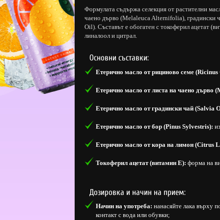
Формулата съдържа селекция от растителни масл
чаено дърво (Melaleuca Alternifolia), градински ча
Oil). Съставът е обогатен с токоферил ацетат (
линалоол и цитрал.
Основни съставки:
Етерично масло от рициново семе (Ricinus
Етерично масло от листа на чаено дърво (Me
Етерично масло от градински чай (Salvia Of
Етерично масло от бор (Pinus Sylvestris):
из
Етерично масло от кора на лимон (Citrus L
Токоферил ацетат (витамин Е):
форма на ви
Дозировка и начин на прием:
Начин на употреба:
нанасяйте лака върху п
контакт с вода или обувки;