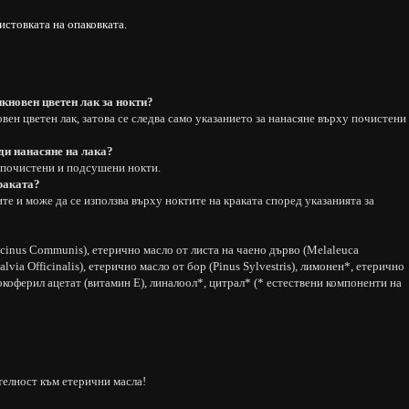
истовката на опаковката.
икновен цветен лак за нокти?
вен цветен лак, затова се следва само указанието за нанасяне върху почистени
ди нанасяне на лака?
у почистени и подсушени нокти.
краката?
те и може да се използва върху ноктите на краката според указанията за
cinus Communis), етерично масло от листа на чаено дърво (Melaleuca
alvia Officinalis), етерично масло от бор (Pinus Sylvestris), лимонен*, етерично
 токоферил ацетат (витамин Е), линалоол*, цитрал* (* естествени компоненти на
елност към етерични масла!