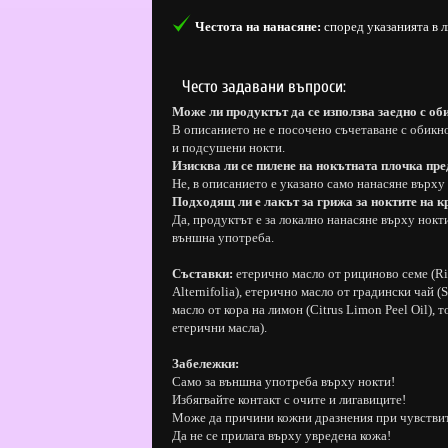
Честота на нанасяне:
според указанията в л
Често задавани въпроси:
Може ли продуктът да се използва заедно с об
В описанието не е посочено съчетаване с обикно
и подсушени нокти.
Изисква ли се пилене на нокътната плочка пре
Не, в описанието е указано само нанасяне върх
Подходящ ли е лакът за грижа за ноктите на 
Да, продуктът е за локално нанасяне върху нокти
външна употреба.
Съставки:
етерично масло от рициново семе (Ri
Alternifolia), етерично масло от градински чай (S
масло от кора на лимон (Citrus Limon Peel Oil),
етерични масла).
Забележки:
Само за външна употреба върху нокти!
Избягвайте контакт с очите и лигавиците!
Може да причини кожни дразнения при чувствит
Да не се прилага върху увредена кожа!