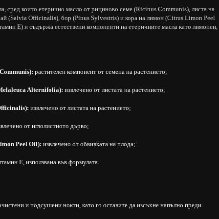
а, сред които етерично масло от рициново семе (Ricinus Communis), листа на
й (Salvia Officinalis), бор (Pinus Sylvestris) и кора на лимон (Citrus Limon Peel
витамин Е) и съдържа естествени компоненти на етеричните масла като лимонен,
 Communis):
растителен компонент от семена на растението;
laleuca Alternifolia):
извлечено от листата на растението;
ficinalis):
извлечено от листата на растението;
влечено от иглолистното дърво;
imon Peel Oil):
извлечено от обвивката на плода;
тамин Е, използвана във формулата.
очистени и подсушени нокти, като го оставите да изсъхне напълно преди