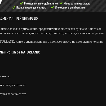
КОМЕНТАР
РЕЙТИНГ
&
РЕВЮ
 нокти с локално приложение, предназначен за ежедневна грижа за нокътната
чни масла и се нанася директно върху ноктите, като след изсъхване образува
ATURLAND, която е специализирана в производството на продукти за локална
Nail Polish от NATURLAND:
и масла;
чка след изсъхване;
грижата за ноктите;