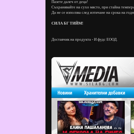
Пазете далеч от деца!
Съхранявайте на сухо място, при стайна темпера
Да не се използва след изтичане на срока на годн
СИЛА БГ ТИЙМ!
Доставчик на продукта - И фудс ЕООД.
Новини
Хранителни добавки