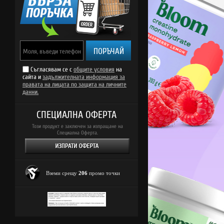
ПОРЪЧАЙ
Съгласявам се с
общите условия
на
сайта и
задължителната информация за
правата на лицата по защита на личните
данни.
СПЕЦИАЛНА ОФЕРТА
Този продукт е заключен за изпращане на
Специална Оферта.
Вземи срещу
206
промо точки