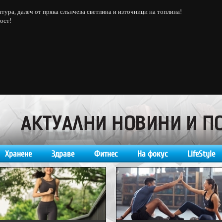
тура, далеч от пряка слънчева светлина и източници на топлина!
ост!
Хранене
Здраве
Фитнес
На фокус
LifeStyle