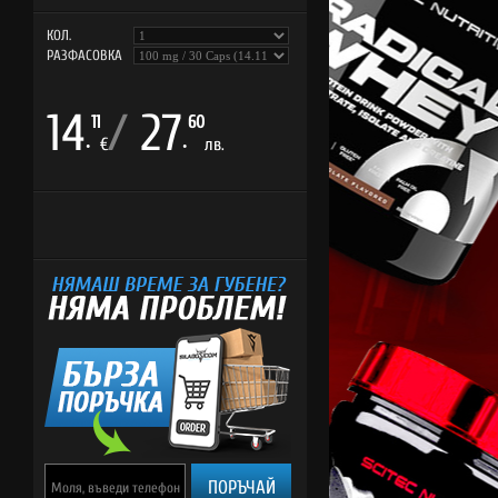
КОЛ.
РАЗФАСОВКА
14
/
27
11
60
.
.
€
лв.
ПОРЪЧАЙ