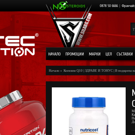
0878 50 6666
|
Франчай
НАЧАЛО
ПРОМОЦИИ
МАРКИ
ЦЕЛ
СЪСТАВКИ
Начало
»
Коензим Q10
|
ЗДРАВЕ И ТОНУС
|
В подкрепа н
М
К
П
Д