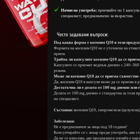
Начин на употреба:
приемайте по 1 капсула
специалист; предназначено за възрастни.
Често задавани въпроси:
Под каква форма е коензим Q10 в този продук
Формата на коензим Q10 не е уточнена на етикет
прием.
Трябва ли капсулите коензим Q10 да се прием
Капсулите се приемат веднъж дневно с 240–360 
режим.
Може ли коензим Q10 да се приема съвместно 
Да, коензим Q10 в капсули може да се приема в 
Достатъчна ли е дозата от 100 mg дневно или 
Дозата от 100 mg дневно е стандартна за този п
на специалист.
Съставки:
коензим Q10, хипромелоза (целулоза)
Забележки:
Не е предназначен за лица под 18 години!
Консултирайте се с лекар преди употреба, ако с
Да не се използва, ако предпазната пломба е нар