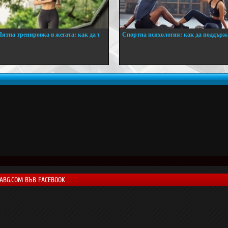
Лятна тренировка в жегата: как да т
Спортна психология: как да поддърж
..
...
LABG.COM ВЪВ FACEBOOK