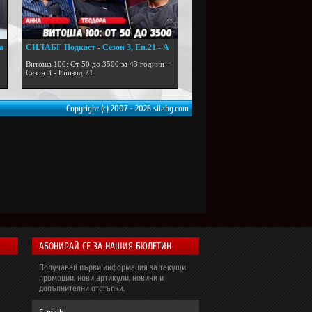
а
СИЛАБГ Подкаст - Сезон 3, Еп.21 - А
...
Витоша 100: От 50 до 3500 за 43 години -
Сезон 3 - Епизод 21
Copyright (c) 2007 - 2026 silabg.com
АБОНИРАЙ СЕ ЗА НАШИЯ БЮЛЕТИН
Получавай първи информация за текущи
промоции, нови артикули, новини и
допълнителни отстъпки.