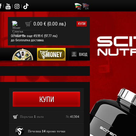
|
|
|
0
0.00 € (0.00 лв.)
КУПИ
Остават Ви още 49.99 € (97.77 лв.)
до безплатна доставка.
ВХОД
Поръчан
1
пъти
№:
41304
Печелиш
14
промо точки