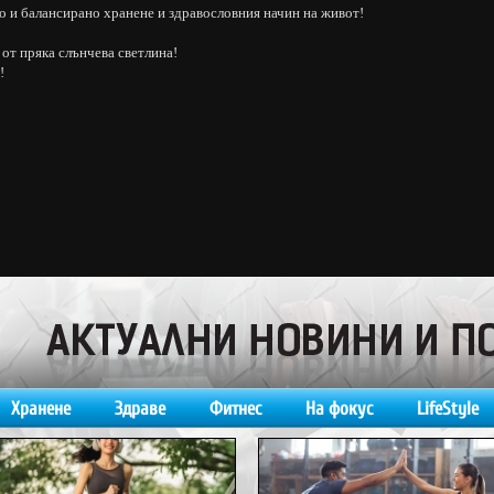
о и балансирано хранене и здравословния начин на живот!
от пряка слънчева светлина!
!
Хранене
Здраве
Фитнес
На фокус
LifeStyle