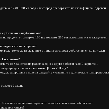
 дневно с 240–360 мл вода или според препоръката на квалифициран здравен
т – убихинон или убиквинол?
а, но продуктът съдържа 100 mg коензим Q10 във всяка капсула за ежедневен
ат задължително с храна?
мл вода; може да ги включите в приема си според собствения си хранителен
с L-карнитин?
рамките на хранителния режим заедно с други добавки като L-карнитин.
е по-добре да се приема коензим Q10 от 200 mg?
родукт; за промяна в приема следвайте указанията в дозировката или препоръка
, оризово брашно
те бременна или кърмите, приемате лекарства или имате заболяване!
ушена или липсва!