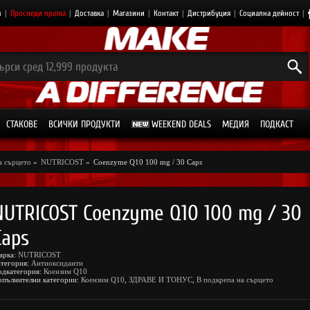
з
|
Проследи пратка
|
Доставка
|
Магазини
|
Контакт
|
Дистрибуция
|
Социална дейност
|
СТАКОВЕ
ВСИЧКИ ПРОДУКТИ
WEEKEND DEALS
МЕДИЯ
ПОДКАСТ
а сърцето
»
NUTRICOST
»
Coenzyme Q10 100 mg / 30 Caps
NUTRICOST Coenzyme Q10 100 mg / 30
Caps
арка:
NUTRICOST
атегория:
Антиоксиданти
одкатегория:
Коензим Q10
опълнителни категории:
Коензим Q10
,
ЗДРАВЕ И ТОНУС
,
В подкрепа на сърцето