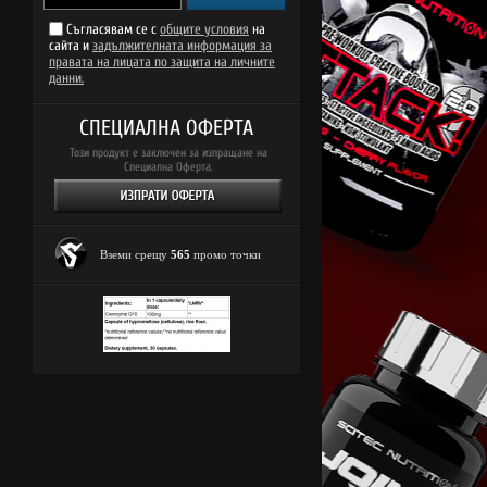
Съгласявам се с
общите условия
на
сайта и
задължителната информация за
правата на лицата по защита на личните
данни.
СПЕЦИАЛНА ОФЕРТА
Този продукт е заключен за изпращане на
Специална Оферта.
Вземи срещу
565
промо точки