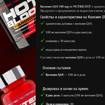
Коензим Q10 100 mg от NUTRICOST
е хранител
Продуктът е предназначен за възрастни и може 
Свойства и характеристики на Коензим Q1
хранителна добавка с коензим Q10;
100 мг коензим Q10 в една капсула;
опаковка с 30 капсули;
подходящ за ежедневен прием.
Съставът включва
коензим Q10
в доза от 100 мг
Основни съставки:
Коензим Q10
— 100 мг в доза.
Дозировка и начин на прием:
Една доза:
1 капсула (100 мг коензим Q10);
Дози в опаковка:
30;