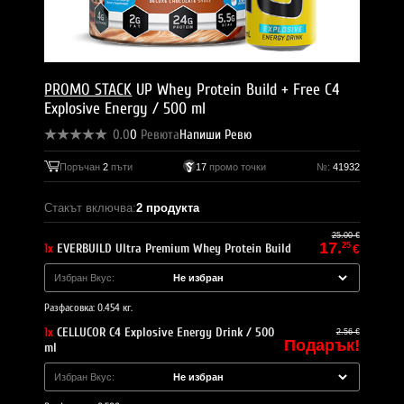
PROMO STACK
UP Whey Protein Build + Free C4
Explosive Energy / 500 ml
0.0
0
Ревюта
Напиши Ревю
Поръчан
2
пъти
17
промо точки
№:
41932
Стакът включва:
2 продукта
25.00 €
17.
1x
EVERBUILD Ultra Premium Whey Protein Build
25
€
Избран Вкус:
Разфасовка: 0.454 кг.
1x
CELLUCOR C4 Explosive Energy Drink / 500
2.56 €
Подарък!
ml
Избран Вкус: