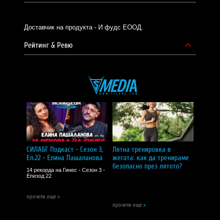
Доставчик на продукта - И фудс ЕООД.
Рейтинг & Ревю
СИЛАБГ Подкаст - Сезон 3,
Лятна тренировка в
Еп.22 - Елина Пашаланова
жегата: как да тренираме
безопасно през лятото?
14 рекорда на Гинес - Сезон 3 -
Епизод 22
прочети още
>
прочети още
>