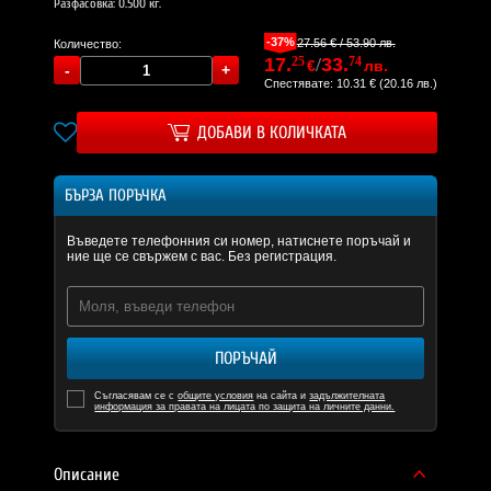
Разфасовка: 0.500 кг.
-37%
27.56 € / 53.90 лв.
Количество:
17.
25
/
33.
74
€
лв.
Спестявате: 10.31 € (20.16 лв.)
ДОБАВИ В КОЛИЧКАТА
БЪРЗА ПОРЪЧКА
Въведете телефонния си номер, натиснете поръчай и
ние ще се свържем с вас. Без регистрация.
ПОРЪЧАЙ
Съгласявам се с
общите условия
на сайта и
задължителната
информация за правата на лицата по защита на личните данни.
Описание