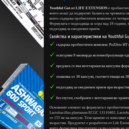
Youthful Gut от LIFE EXTENSION
е пробиотичн
които искат да подкрепят баланса на чревната с
които съдържа пробиотичен комплекс от четири 
Формулата е подходяща за хора над 18 години,
подходящ за ежедневен прием.
Свойства и характеристики на Youthful Gu
съдържа пробиотичен комплекс PoZibio HT с
осигурява 9 милиарда колониобразуващи еди
предлага се във вегетарианска капсулна фор
опаковка от 30 капсули, съответстващи на 3
подходящ за ежедневен прием при възрастни
без глутен, съобразен с вегетарианско хране
Основният елемент на формулата е пробиотичн
Lactobacillus plantarum ECGC 13110402, Lactoba
от 155 мг на капсула. Тези щамове се използват
възрастни. Продуктът е разработен от Life Exte
която формулира продуктите си въз основа на д