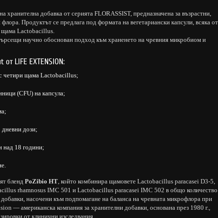
а хранителна добавка от серията FLORASSIST, предназначена за възрастни,
и флора. Продуктът се предлага под формата на вегетариански капсули, всяка от
щама Lactobacillus.
 търсещи научно обоснован подход към храненето на чревния микробиом и
t от LIFE EXTENSION:
 четири щама Lactobacillus;
ници (CFU) на капсула;
ма;
0 дневни дози;
 над 18 години;
не.
ият бленд
PoZibio HT
, който комбинира щамовете Lactobacillus paracasei D3-5,
cillus rhamnosus IMC 501 и Lactobacillus paracasei IMC 502 в общо количество
 в добавки, насочени към подпомагане на баланса на чревната микрофлора при
nsion — американска компания за хранителни добавки, основана през 1980 г.,
озировки от клинични изследвания.