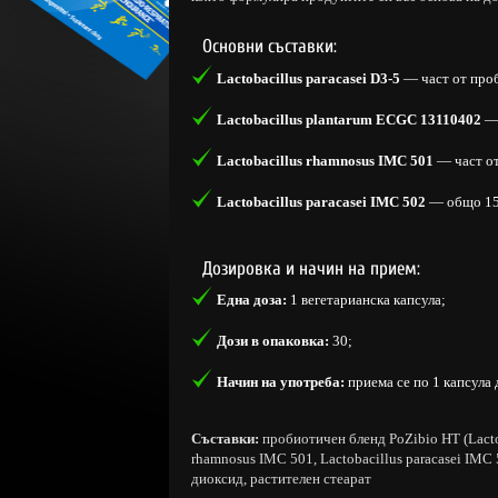
Основни съставки:
Lactobacillus paracasei D3-5
— част от проб
Lactobacillus plantarum ECGC 13110402
— 
Lactobacillus rhamnosus IMC 501
— част от
Lactobacillus paracasei IMC 502
— общо 155
Дозировка и начин на прием:
Една доза:
1 вегетарианска капсула;
Дози в опаковка:
30;
Начин на употреба:
приема се по 1 капсула 
Съставки:
пробиотичен бленд PoZibio HT (Lactob
rhamnosus IMC 501, Lactobacillus paracasei IMC 
диоксид, растителен стеарат