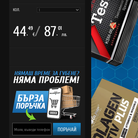
КОЛ.
44
/
87
49
01
.
.
€
лв.
ПОРЪЧАЙ