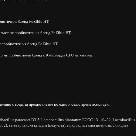
иотичния бленд PoZibio HT;
част от пробиотичния бленд PoZibio HT;
 пробиотичния бленд PoZibio HT;
 мг пробиотичен бленд с 9 милиарда CFU на капсула.
дневно с вода, за предпочитане по едно и също време всеки ден.
acillus paracasei D3-5, Lactobacillus plantarum ECGC 13110402, Lactobacillus
502), вегетарианска капсула (целулоза), микрокристална целулоза, силициев