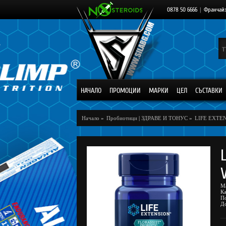
0878 50 6666
|
Франчай
НАЧАЛО
ПРОМОЦИИ
МАРКИ
ЦЕЛ
СЪСТАВКИ
Начало
»
Пробиотици
|
ЗДРАВЕ И ТОНУС
»
LIFE EXTE
М
К
П
Д