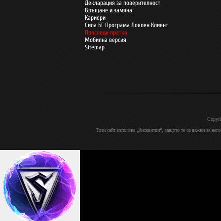
Декларация за поверителност
Връщане и замяна
Кариери
Сила БГ Програма Лоялен Клиент
Проследи пратка
Мобилна версия
Sitemap
Copyri
Този сайт използва „бисквитки“, защото те са важни за нег