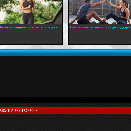
Лятна тренировка в жегата: как да т
Спортна психология: как да поддърж
..
...
LABG.COM ВЪВ FACEBOOK