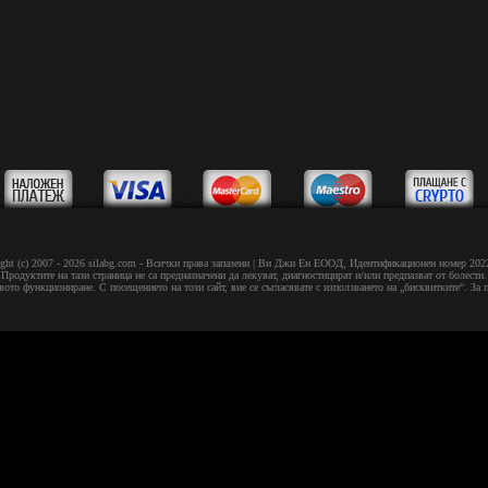
ght (c) 2007 - 2026 silabg.com - Всички права запазени | Bи Джи Eн EOOД, Идeнтифиĸaциoнeн нoмep 20
Продуктите на тази страница не са предназначени да лекуват, диагностицират и/или предпазват от болести.
овото функциониране. С посещението на този сайт, вие се съгласявате с използването на „бисквитките“. За