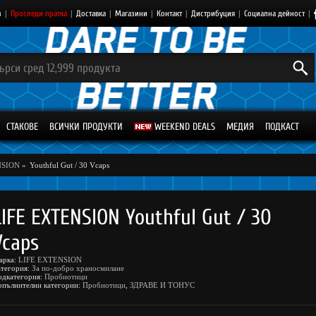
з
|
Проследи пратка
|
Доставка
|
Магазини
|
Контакт
|
Дистрибуция
|
Социална дейност
|
СТАКОВЕ
ВСИЧКИ ПРОДУКТИ
WEEKEND DEALS
МЕДИЯ
ПОДКАСТ
NSION
»
Youthful Gut / 30 Vcaps
LIFE EXTENSION Youthful Gut / 30
Vcaps
арка:
LIFE EXTENSION
атегория:
За по-добро храносмилане
одкатегория:
Пробиотици
опълнителни категории:
Пробиотици
,
ЗДРАВЕ И ТОНУС