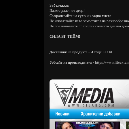
Забележки:
Пазете далеч от деца!
Съхранявайте на сухо и хладно място!
Не използвайте като заместител на разнообразно
Не превишавайте препоръчителната дневна доза
СИЛА БГ ТИЙМ!
Доставчик на продукта - И фудс ЕООД.
Уебсайт на производителя -
https://www.lifeexte
Новини
Хранителни добавки