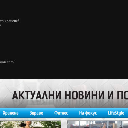
то хранене!
!
nsion.com/
Хранене
Здраве
Фитнес
На фокус
LifeStyle