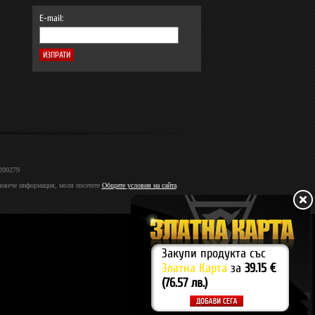
E-mail:
2200279
 повече информация, моля посетете
Общите условия на сайта
.
Закупи продукта със
Златна Карта
за
39.15 €
(76.57 лв.)