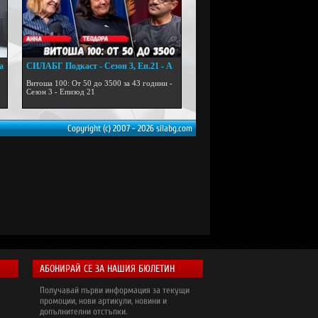
а
СИЛАБГ Подкаст - Сезон 3, Еп.21 - А
...
Витоша 100: От 50 до 3500 за 43 години -
Сезон 3 - Епизод 21
Copyright (c) 2007 - 2026 silabg.com
АБОНИРАЙ СЕ ЗА НАШИЯ БЮЛЕТИН
Получавай първи информация за текущи
промоции, нови артикули, новини и
допълнителни отстъпки.