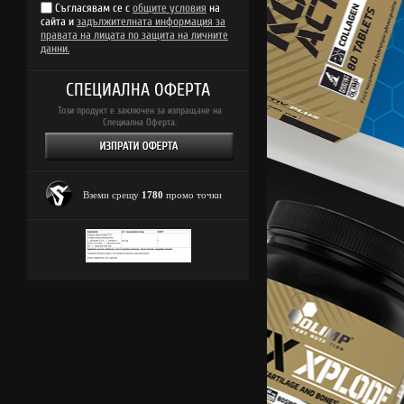
Съгласявам се с
общите условия
на
сайта и
задължителната информация за
правата на лицата по защита на личните
данни.
СПЕЦИАЛНА ОФЕРТА
Този продукт е заключен за изпращане на
Специална Оферта.
Вземи срещу
1780
промо точки