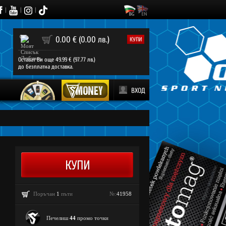
|
|
|
0
0.00 € (0.00 лв.)
КУПИ
Остават Ви още 49.99 € (97.77 лв.)
до безплатна доставка.
ВХОД
Поръчан
1
пъти
№:
41958
Печелиш
44
промо точки