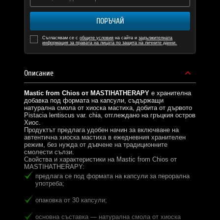
ПОРЪЧАЙ
Съгласявам се с
общите условия
на сайта и
задължителната
информация за правата на лицата по защита на личните данни.
Описание
Mastic from Chios от MASTIHATHERAPY
е хранителна
добавка под формата на капсули, съдържащи
натурална смола от хиоска мастиха, добита от дървото
Pistacia lentiscus var. chia, отглеждано на гръцкия остров
Хиос.
Продуктът предлага удобен начин за включване на
автентична хиоска мастиха в ежедневния хранителен
режим, без нужда от дъвчене на традиционните
смолести сълзи.
Свойства и характеристики на Mastic from Chios от
MASTIHATHERAPY:
предлага се под формата на капсули за перорална
употреба;
опаковка от 30 капсули;
основна съставка — натурална смола от хиоска