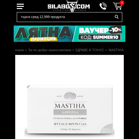
0
Начало
>
За по-добро храносмилане
>
ЗДРАВЕ И ТОНУС
>
MASTIHA