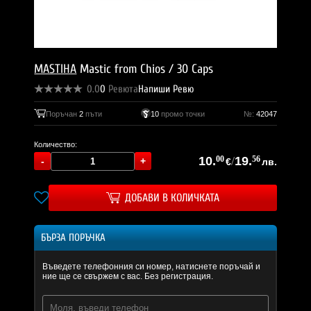
MASTIHA
Mastic from Chios / 30 Caps
0.0
0
Ревюта
Напиши Ревю
Поръчан
2
пъти
10
промо точки
№:
42047
Количество:
10.
00
/
19.
56
€
лв.
ДОБАВИ В КОЛИЧКАТА
БЪРЗА ПОРЪЧКА
Въведете телефонния си номер, натиснете поръчай и
ние ще се свържем с вас. Без регистрация.