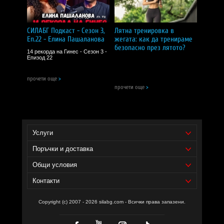
Дозировка и начин на прием:
Една доза:
2 капсули;
СИЛАБГ Подкаст - Сезон 3,
Лятна тренировка в
Дози в опаковка:
15;
Еп.22 - Елина Пашаланова
жегата: как да тренираме
безопасно през лятото?
Начин на употреба:
приемайте по две капсули
14 рекорда на Гинес - Сезон 3 -
сутрин и две капсули вечер с достатъчно
Епизод 22
количество вода или сок, без да ги дъвчете.
прочети още
>
Съставки:
натурална смола от хиоска мастиха (Pistacia
прочети още
>
lentiscus var. chia), хипромелоза, магнезиев стеарат
Забележки:
Пазете далеч от деца!
Съхранявайте на сухо и хладно място!
Не използвайте като заместител на разнообразното
Услуги
хранене!
Поръчки и доставка
СИЛА БГ ТИЙМ!
Общи условия
Доставчик на продукта - И фудс ЕООД.
Контакти
Copyright (c) 2007 - 2026 silabg.com - Всички права запазени.