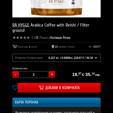
RA HYGGE
Arabica Coffee with Reishi / Filter
ground
0.0
0
Ревюта
Напиши Ревю
Поръчан
1
пъти
18
промо точки
№:
42077
Избрана Разфасовка:
Количество:
18.
07
/
35.
34
€
лв.
ДОБАВИ В КОЛИЧКАТА
БЪРЗА ПОРЪЧКА
Въведете телефонния си номер, натиснете поръчай и