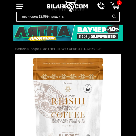
0
Начало
>
Кафе
>
ФИТНЕС И БИО ХРАНИ
>
RA HYGGE