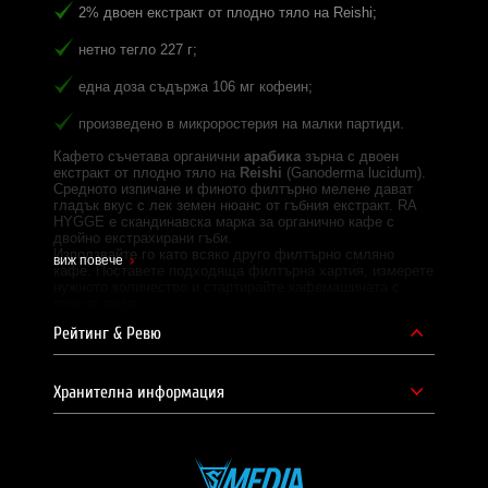
2% двоен екстракт от плодно тяло на Reishi;
нетно тегло 227 г;
една доза съдържа 106 мг кофеин;
произведено в микроростерия на малки партиди.
Кафето съчетава органични
арабика
зърна с двоен
екстракт от плодно тяло на
Reishi
(Ganoderma lucidum).
Средното изпичане и финото филтърно мелене дават
гладък вкус с лек земен нюанс от гъбния екстракт. RA
HYGGE е скандинавска марка за органично кафе с
двойно екстрахирани гъби.
Използвайте го като всяко друго филтърно смляно
виж повече
кафе. Поставете подходяща филтърна хартия, измерете
нужното количество и стартирайте кафемашината с
прясна вода.
Основни съставки:
Рейтинг & Ревю
Органично смляно арабика кафе
— 13,72 г в доза
от 14 г;
Хранителна информация
Reishi (Ganoderma lucidum) двоен екстракт от
плодно тяло
— 280 мг в доза от 14 г.
Дозировка и начин на прием:
Една доза:
14 г;