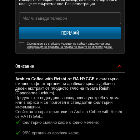
ние ще се свържем с вас. Без регистрация.
ПОРЪЧАЙ
Съгласявам се с
общите условия
на сайта и
задължителната
информация за правата на лицата по защита на личните данни.
Описание
Arabica Coffee with Reishi от RA HYGGE
е филтърно
смляно кафе от органични арабика зърна с добавен
двоен екстракт от плодното тяло на гъбата Reishi
(Ganoderma lucidum).
Продуктът е подходящ за ежедневна употреба у дома
или в офиса и се приготвя в стандартни филтърни
кафемашини.
Свойства и характеристики на Arabica Coffee with Reishi
от RA HYGGE:
филтърно смляно кафе с фино мелене;
98% органично арабика кафе;