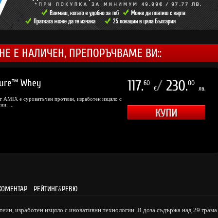
НЕ Е НАЛИЧЕН, ПРЕПОРЪЧВАМЕ ВИ::
Pure™ Whey
117.
/
230.
60
00
€
лв.
 AMIX е суроватъчен протеин, изработен изцяло с
и. ...
КОМЕНТАР
РЕЙТИНГ
&
РЕВЮ
теин, изработен изцяло с иновативни технологии. В доза съдържа над 29 грама