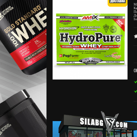
М
К
П
Д
Би
О