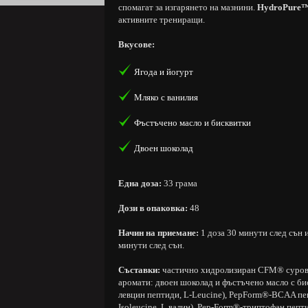
спомагат за изгарянето на мазнини.
HydroPure
активните трениращи.
Вкусове:
Ягода и йогурт
Мляко с ванилия
Фъстъчено масло и бисквитки
Двоен шоколад
Една доза:
33 грама
Дози в опаковка:
48
Начин на приемане:
1 доза 30 минути след сън 
минути след сън.
Съставки:
частично хидролизиран CFM® суроватъ
аромати: двоен шоколад и фъстъчено масло с бис
левцин пептиди, L-Leucine), PepForm®-BCAA пеп
Isoleucine, L валин), Pep-Form®-триптофан пепт