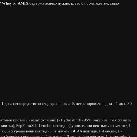
™ Whey
от
AMIX
съдържа всичко нужно, което би облагодетелствало
и 1 доза непосредствено след тренировка. В нетренировъчни дни – 1 доза 30
чен протеин изолат (от мляко) - HydroVon® - 95%, какао на прах (само за
квитки); PepForm®-L-Leucine пептиди (суроватъчни пептиди / от мляко /, L-
тиди (суроватъчни пептиди / от мляко /, BCAA пептиди, L-Leucine, L-
иди (суроватъчни пептиди / от мляко /, Л-триптофан пептиди, L-триптофан),