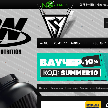
0878 50 6666
|
Франчай
НАЧАЛО
ПРОМОЦИИ
МАРКИ
ЦЕЛ
СЪСТАВКИ
Начало
»
Хидролизат
|
Протеини
|
Суроватъчни
|
Минерал