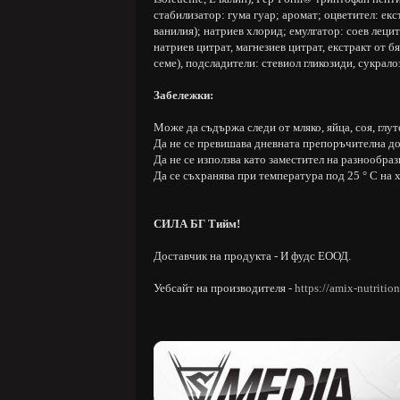
стабилизатор: гума гуар; аромат; оцветител: екст
ванилия); натриев хлорид; емулгатор: соев лецит
натриев цитрат, магнезиев цитрат, екстракт от б
семе), подсладители: стевиол гликозиди, сукрало
Забележки:
Може да съдържа следи от мляко, яйца, соя, глут
Да не се превишава дневната препоръчителна до
Да не се използва като заместител на разнообра
Да се съхранява при температура под 25 ° C на х
СИЛА БГ Тийм!
Доставчик на продукта - И фудс ЕООД.
Уебсайт на производителя -
https://amix-nutritio