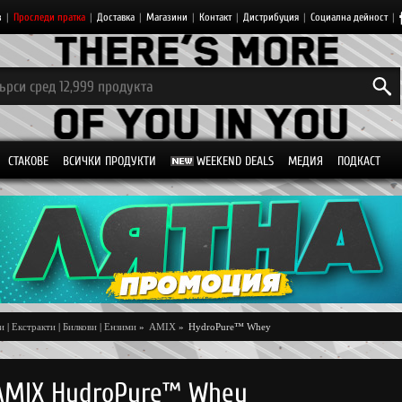
з
|
Проследи пратка
|
Доставка
|
Магазини
|
Контакт
|
Дистрибуция
|
Социална дейност
|
СТАКОВЕ
ВСИЧКИ ПРОДУКТИ
WEEKEND DEALS
МЕДИЯ
ПОДКАСТ
и
|
Екстракти
|
Билкови
|
Ензими
»
AMIX
»
HydroPure™ Whey
AMIX HydroPure™ Whey