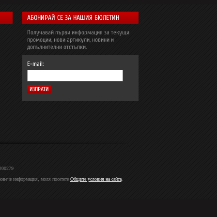
АБОНИРАЙ СЕ ЗА НАШИЯ БЮЛЕТИН
Получавай първи информация за текущи
промоции, нови артикули, новини и
допълнителни отстъпки.
E-mail:
2200279
 повече информация, моля посетете
Общите условия на сайта
.