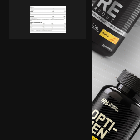
AMIX HydroPure™ Whey
HydroPure™ Whey от AMIX е суроватъчен протеин, изр
иновативни технологии. ...
(1.600 кг./3.524 lbs.)