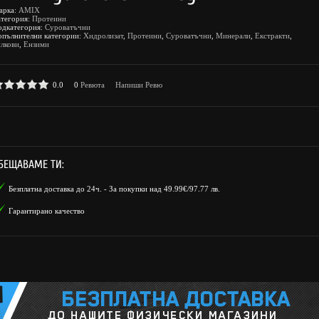
арка:
AMIX
атегория:
Протеини
одкатегория:
Суроватъчни
опълнителни категории:
Хидролизат
,
Протеини
,
Суроватъчни
,
Минерали
,
Екстракти
,
лкови
,
Ензими
0.0
0
Ревюта
Напиши Ревю
БЕЩАВАМЕ ТИ:
Безплатна доставка до 24ч. - За покупки над 49.99€/97.77 лв.
Гарантирано качество