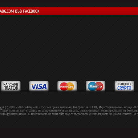
LABG.COM ВЪВ FACEBOOK
ght (c) 2007 - 2026 silabg.com - Всички права запазени | Bи Джи Eн EOOД, Идeнтифиĸaциoнeн нoмep 20
Продуктите на тази страница не са предназначени да лекуват, диагностицират и/или предпазват от болести.
овото функциониране. С посещението на този сайт, вие се съгласявате с използването на „бисквитките“. За