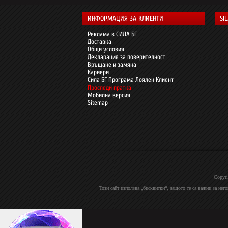
ИНФОРМАЦИЯ ЗА КЛИЕНТИ
SI
Реклама в СИЛА БГ
Доставка
Общи условия
Декларация за поверителност
Връщане и замяна
Кариери
Сила БГ Програма Лоялен Клиент
Проследи пратка
Мобилна версия
Sitemap
Copyri
Този сайт използва „бисквитки“, защото те са важни за нег