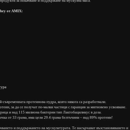
 продукти за покачване и поддържане на мускулна маса.
hey от
AMIX:
тура
й-съвременната протеинова пудра, която някога са разработвали.
еин, за да се получат по-малки частици с гаранция за мигновено усвояване.
рица и над 115 милиона бактерии тип Лактобациликус в доза.
ичка от 33 грама, има цели 29.4 грама белтъчини – над 89% протеин!
чването и поддържането на мускулатурата. Те насърчават възстановяването и