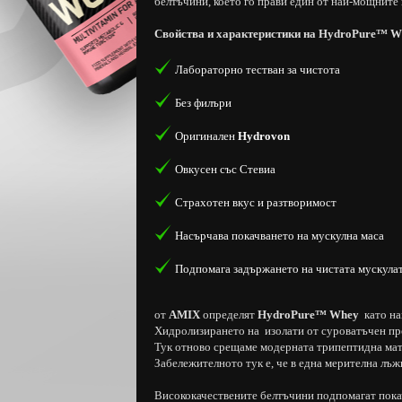
белтъчини, което го прави един от най-мощните
Свойства и характеристики на
HydroPure™ W
Лабораторно тестван за чистота
Без филъри
Оригинален
Hydrovon
Овкусен със Стевиа
Страхотен вкус и разтворимост
Насърчава покачването на мускулна маса
Подпомага задържането на чистата мускула
от
AMIX
определят
HydroPure™ Whey
като на
Хидролизирането на изолати от суроватъчен прот
Тук отново срещаме модерната трипептидна мат
Забележителното тук е, че в една мерителна лъж
Висококачествените белтъчини подпомагат пока