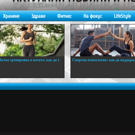
Хранене
Здраве
Фитнес
На фокус
LifeStyle
Лятна тренировка в жегата: как да т
Спортна психология: как да поддърж
..
...