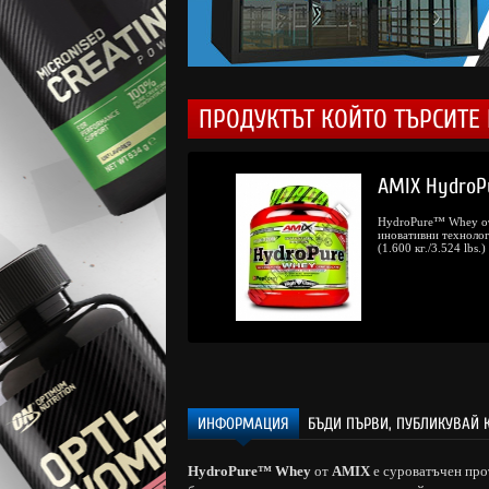
ПРОДУКТЪТ КОЙТО ТЪРСИТЕ 
17.
/
230.
AMIX Hydro
60
00
€
лв.
HydroPure™ Whey от
иновативни технологи
(1.600 кг./3.524 lbs.)
ИНФОРМАЦИЯ
БЪДИ ПЪРВИ, ПУБЛИКУВАЙ 
HydroPure™ Whey
от
AMIX
е суроватъчен про