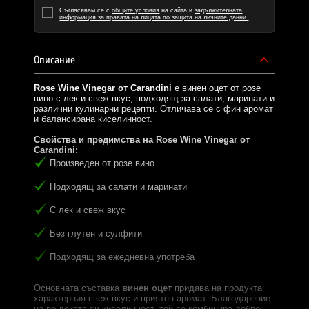
Съгласявам се с
общите условия
на сайта и
задължителната
информация за правата на лицата по защита на личните данни.
Описание
Rose Wine Vinegar от Carandini
е винен оцет от розе
вино с лек и свеж вкус, подходящ за салати, маринати и
различни кулинарни рецепти. Отличава се с фин аромат
и балансирана киселинност.
Свойства и предимства на Rose Wine Vinegar от
Carandini:
Произведен от розе вино
Подходящ за салати и маринати
С лек и свеж вкус
Без глутен и сулфити
Подходящ за ежедневна употреба
Основната съставка
винен оцет
придава на продукта
характерния свеж вкус и приятен аромат. Благодарение
на по-леката си киселинност, той се комбинира добре