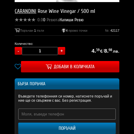
CARANDINI
Rose Wine Vinegar / 500 ml
0.0
0
Ревюта
Напиши Ревю
Поръчан
1
пъти
4
промо точки
№:
42117
Количество:
4.
59
/
8.
98
€
лв.
ДОБАВИ В КОЛИЧКАТА
БЪРЗА ПОРЪЧКА
Въведете телефонния си номер, натиснете поръчай и
ние ще се свържем с вас. Без регистрация.
ПОРЪЧАЙ