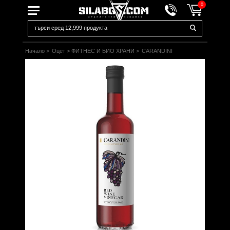
0
Начало
>
Оцет
>
ФИТНЕС И БИО ХРАНИ
>
CARANDINI