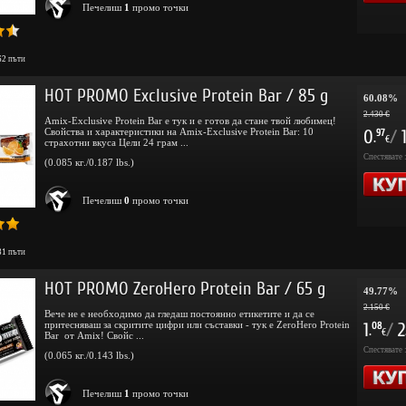
Печелиш
1
промо точки
62
пъти
HOT PROMO Exclusive Protein Bar / 85 g
60.08%
2.430 €
Amix-Exclusive Protein Bar е тук и е готов да стане твой любимец!
Свойства и характеристики на Amix-Exclusive Protein Bar: 10
0
/
97
.
€
страхотни вкуса Цели 24 грам ...
Спестявате 
(0.085 кг./0.187 lbs.)
Печелиш
0
промо точки
31
пъти
HOT PROMO ZeroHero Protein Bar / 65 g
49.77%
2.150 €
Вече не е необходимо да гледаш постоянно етикетите и да се
притесняваш за скритите цифри или съставки - тук е ZeroHero Protein
1
/
2
08
.
€
Bar от Amix! Свойс ...
Спестявате 
(0.065 кг./0.143 lbs.)
Печелиш
1
промо точки