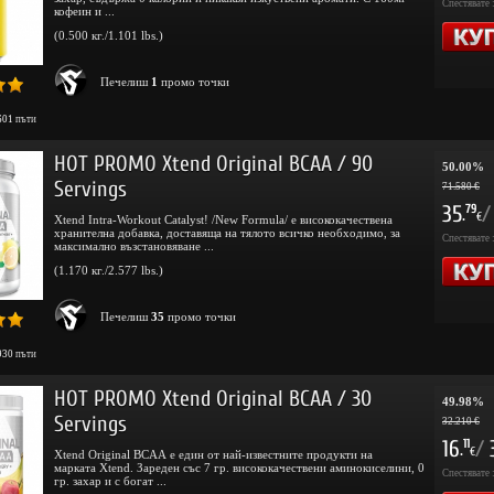
Спестявате 
кофеин и ...
(0.500 кг./1.101 lbs.)
Печелиш
1
промо точки
601
пъти
HOT PROMO Xtend Original BCAA / 90
50.00%
Servings
71.580 €
35
/
79
.
€
Xtend Intra-Workout Catalyst! /New Formula/ е висококачествена
хранителна добавка, доставяща на тялото всичко необходимо, за
Спестявате 
максимално възстановяване ...
(1.170 кг./2.577 lbs.)
Печелиш
35
промо точки
930
пъти
HOT PROMO Xtend Original BCAA / 30
49.98%
Servings
32.210 €
16
/
11
.
€
Xtend Original BCAA е един от най-известните продукти на
марката Xtend. Зареден със 7 гр. висококачествени аминокиселини, 0
Спестявате 
гр. захар и с богат ...