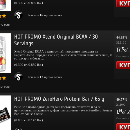
(0.390 кг./0.859 lbs.)
Печелиш
16
промо точки
972
пъти
HOT PROMO Xtend Original BCAA / 30
44.99%
Servings
32.210 €
17
/
72
.
€
Xtend Original BCAA е един от най-известните продукти на
марката Xtend. Зареден със 7 гр. висококачествени аминокиселини, 0
Спестявате 
гр. захар и с богат ...
(0.390 кг./0.859 lbs.)
Печелиш
17
промо точки
959
пъти
HOT PROMO ZeroHero Protein Bar / 65 g
49.77%
2.150 €
Вече не е необходимо да гледаш постоянно етикетите и да се
притесняваш за скритите цифри или съставки - тук е ZeroHero Protein
1
/
2
08
.
€
Bar от Amix! Свойс ...
Спестявате 
(0.065 кг./0.143 lbs.)