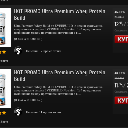
HOT PROMO Ultra Premium Whey Protein
46.00%
Build
24.000 €
12
/
96
.
€
Ultra Premium Whey Build от EVERBUILD е новият флагман на
американската фирма EVERBUILD Nutrition. Той представлява
Спестявате 
комбинация между протеинови източници с в ...
(0.454 кг./1.000 lbs.)
Печелиш
12
промо точки
80
пъти
HOT PROMO Ultra Premium Whey Protein
40.02%
Build
19.940 €
11
/
96
.
€
Ultra Premium Whey Build от EVERBUILD е новият флагман на
американската фирма EVERBUILD Nutrition. Той представлява
Спестявате 
комбинация между протеинови източници с в ...
(0.454 кг./1.000 lbs.)
Печелиш
11
промо точки
13
пъти