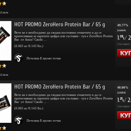
53
пъти
HOT PROMO ZeroHero Protein Bar / 65 g
49.77%
2.150 €
Вече не е необходимо да гледаш постоянно етикетите и да се
притесняваш за скритите цифри или съставки - тук е ZeroHero Protein
1
/
2
08
.
€
Bar от Amix! Свойс ...
Спестявате 
(0.065 кг./0.143 lbs.)
Печелиш
1
промо точки
53
пъти
HOT PROMO ZeroHero Protein Bar / 65 g
40.00%
2.150 €
Вече не е необходимо да гледаш постоянно етикетите и да се
притесняваш за скритите цифри или съставки - тук е ZeroHero Protein
1
/
2
29
.
.
€
Bar от Amix! Свойс ...
Спестявате 
(0.065 кг./0.143 lbs.)
Печелиш
1
промо точки