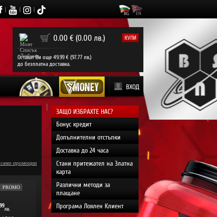
|
|
|
0
0.00 € (0.00 лв.)
КУПИ
Остават Ви още 49.99 € (97.77 лв.)
до безплатна доставка.
ВХОД
ЗАЩО ИЗБРАХТЕ НАС?
Бонус кредит
Допълнителни отстъпки
Доставка до 24 часа
Стани притежател на Златна
 само промоции
карта
Различни методи за
PROMO
плащане
Програма Лоялен Клиент
99
лв.