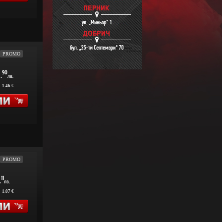
PROMO
1
90
.
лв.
:
1.46 €
PROMO
11
.
лв.
:
1.07 €