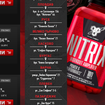
PROMO
34
66
.
лв.
:
14.49 €
PROMO
11
.
лв.
:
1.07 €