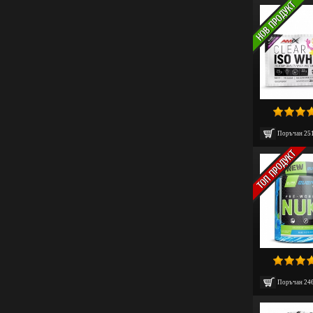
Поръчан
25
Поръчан
24