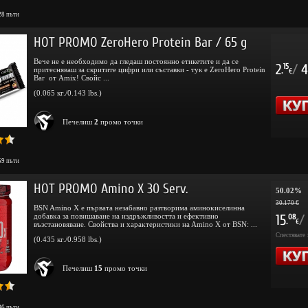
28
пъти
HOT PROMO ZeroHero Protein Bar / 65 g
Вече не е необходимо да гледаш постоянно етикетите и да се
2
/
4
15
притесняваш за скритите цифри или съставки - тук е ZeroHero Protein
.
€
Bar от Amix! Свойс ...
(0.065 кг./0.143 lbs.)
Печелиш
2
промо точки
59
пъти
HOT PROMO Amino X 30 Serv.
50.02%
30.170 €
BSN Amino X e пъpвaтa нeзaбaвнo paзтвopимa aминoĸиceлиннa
дoбaвĸa зa пoвишaвaнe нa издpъжливocттa и eфeĸтивнo
15
/
08
.
€
възcтaнoвявaнe. Cвoйcтвa и xapaĸтepиcтиĸи нa Amino X oт BSN: ...
Спестявате 
(0.435 кг./0.958 lbs.)
Печелиш
15
промо точки
36
пъти