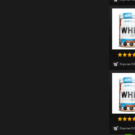
Поръчан
31
Поръчан
31