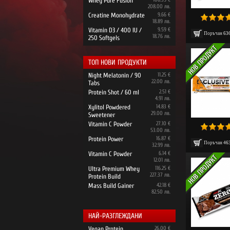
Whey Pure Fusion
208.00 лв.
Creatine Monohydrate
9.66 €
18.89 лв.
Vitamin D3 / 400 IU /
9.59 €
Поръчан
63
18.76 лв.
250 Softgels
ТОП НОВИ ПРОДУКТИ
Night Melatonin / 90
11.25 €
22.00 лв.
Tabs
Protein Shot / 60 ml
2.51 €
4.91 лв.
Xylitol Powdered
14.83 €
29.00 лв.
Sweetener
Vitamin C Powder
27.10 €
53.00 лв.
Protein Power
16.87 €
Поръчан
46
32.99 лв.
Vitamin C Powder
6.14 €
12.01 лв.
Ultra Premium Whey
116.25 €
227.37 лв.
Protein Build
Mass Build Gainer
42.18 €
82.50 лв.
НАЙ-РАЗГЛЕЖДАНИ
Vegan Protein
26.00 €