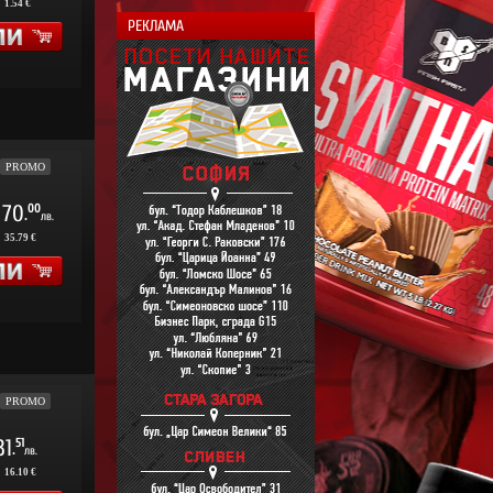
:
1.54 €
РЕКЛАМА
PROMO
70
00
.
лв.
:
35.79 €
PROMO
31
51
.
лв.
:
16.10 €