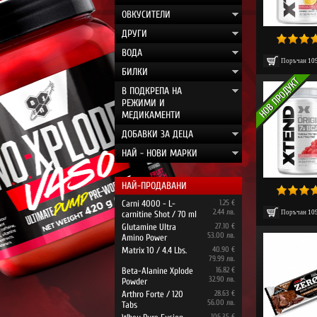
ОВКУСИТЕЛИ
ДРУГИ
ВОДА
Поръчан
10
БИЛКИ
В ПОДКРЕПА НА
РЕЖИМИ И
МЕДИКАМЕНТИ
ДОБАВКИ ЗА ДЕЦА
НАЙ - НОВИ МАРКИ
НАЙ-ПРОДАВАНИ
Carni 4000 - L-
1.25 €
2.44 лв.
Поръчан
10
carnitine Shot / 70 ml
Glutamine Ultra
27.10 €
53.00 лв.
Amino Power
Matrix 10 / 4.4 Lbs.
40.90 €
79.99 лв.
Beta-Alanine Xplode
16.82 €
32.90 лв.
Powder
Arthro Forte / 120
28.63 €
56.00 лв.
Tabs
106.35 €