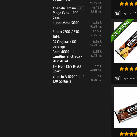
50.85 лв.
Anabolic Amino 5500
40.09 €
78.41 лв.
Mega Caps - 400
Поръчан
42
Caps.
Hyper Mass 5000
52.66 €
102.99 лв.
Amino 2700 / 350
62.25 €
121.75 лв.
Tabs.
C4 Original / 60
29.65 €
57.99 лв.
Servings
Carni 4000 - L-
26.84 €
52.49 лв.
carnitine Shot Box /
20 x 70 ml
TECHNOLOGY BCAA
12.27 €
24.00 лв.
Sport
Vitamin A 10000 IU /
5.37 €
Поръчан
41
10.50 лв.
100 Softgels