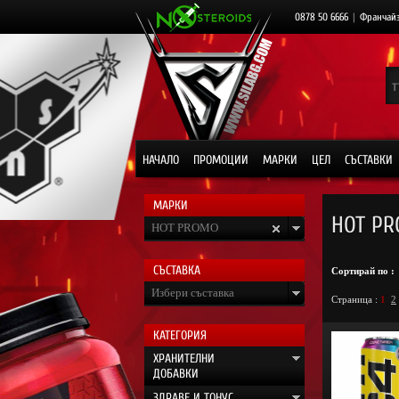
0878 50 6666
|
Франчай
НАЧАЛО
ПРОМОЦИИ
МАРКИ
ЦЕЛ
СЪСТАВКИ
МАРКИ
HOT PR
HOT PROMO
СЪСТАВКА
Сортирай по :
Избери съставка
Страница :
1
2
КАТЕГОРИЯ
ХРАНИТЕЛНИ
ДОБАВКИ
ЗДРАВЕ И ТОНУС