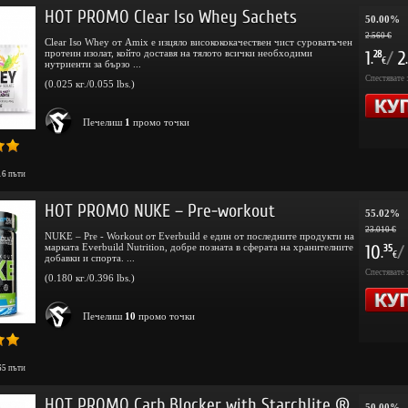
HOT PROMO Clear Iso Whey Sachets
50.00%
2.560 €
Clear Iso Whey от Amix е изцяло високококачествен чист суроватъчен
протеин изолат, който доставя на тялото всички необходими
1
/
2
28
.
.
€
нутриенти за бързо ...
Спестявате 
(0.025 кг./0.055 lbs.)
Печелиш
1
промо точки
16
пъти
HOT PROMO NUKE – Pre-workout
55.02%
23.010 €
NUKE – Pre - Workout от Everbuild е един от последните продукти на
марката Everbuild Nutrition, добре позната в сферата на хранителните
10
/
35
.
€
добавки и спорта. ...
Спестявате 
(0.180 кг./0.396 lbs.)
Печелиш
10
промо точки
65
пъти
HOT PROMO Carb Blocker with Starchlite ®
50.00%