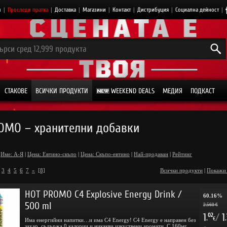
з
|
Проследи пратка
|
Доставка
|
Магазини
|
Контакт
|
Дистрибуция
|
Социална дейност
|
СТАКОВЕ
ВСИЧКИ ПРОДУКТИ
WEEKEND DEALS
МЕДИЯ
ПОДКАСТ
OMO – хранителни добавки
Име: А-Я
|
Цена: Евтино-скъпо
|
Цена: Скъпо-евтино
|
Най-продаван
|
Рейтинг
3
4
5
6
7
»
[8]
Всички продукти
|
Покажи
HOT PROMO C4 Explosive Energy Drink /
60.16%
500 ml
2.560 €
1
/
1
02
.
.
€
Има енергийни напитки…и има C4 Energy! C4 Energy е направен без
захар, съдържа 0 калории и никакви изкуствени аромати. С 160мг