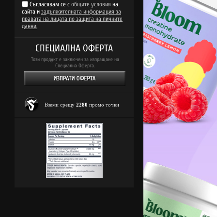
Съгласявам се с
общите условия
на
сайта и
задължителната информация за
правата на лицата по защита на личните
данни.
СПЕЦИАЛНА ОФЕРТА
Този продукт е заключен за изпращане на
Специална Оферта.
Вземи срещу
2280
промо точки