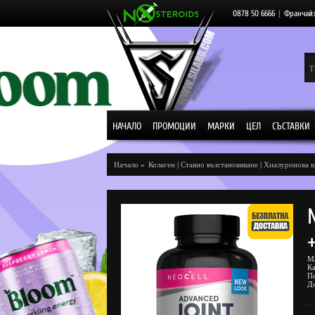
0878 50 6666
|
Франчай
НАЧАЛО
ПРОМОЦИИ
МАРКИ
ЦЕЛ
СЪСТАВКИ
Начало
»
Колаген
|
Ставно възстановяване
|
Хиалуронова к
М
К
П
Д