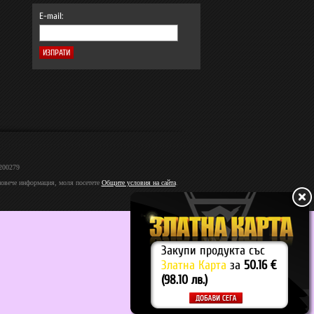
E-mail:
2200279
 повече информация, моля посетете
Общите условия на сайта
.
Закупи продукта със
Златна Карта
за
50.16 €
(98.10 лв.)