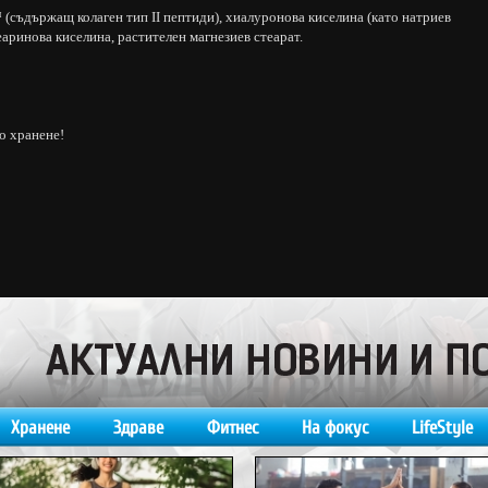
(съдържащ колаген тип II пептиди), хиалуронова киселина (като натриев
еаринова киселина, растителен магнезиев стеарат.
о хранене!
Хранене
Здраве
Фитнес
На фокус
LifeStyle