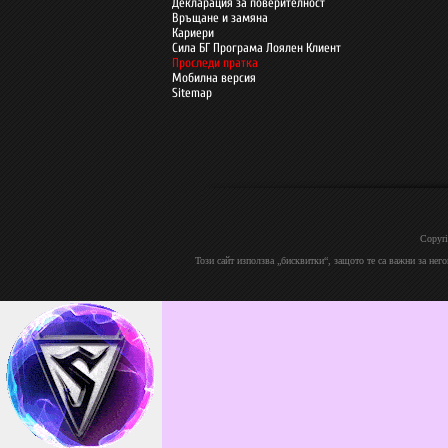
Декларация за поверителност
Връщане и замяна
Кариери
Сила БГ Програма Лоялен Клиент
Проследи пратка
Мобилна версия
Sitemap
Copyri
Този сайт използва „бисквитки“, защото те са важни за нег