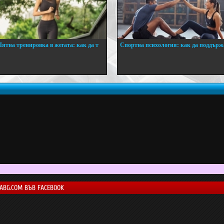
Лятна тренировка в жегата: как да т
Спортна психология: как да поддърж
..
...
LABG.COM ВЪВ FACEBOOK