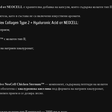
Acid от NEOCELL
е хранителна добавка на капсули, която съдържа колаген тип II
ктоза, като в състава не са включени изкуствени аромати.
x Collagen Type 2 + Hyaluronic Acid от NEOCELL:
 прием;
 с колаген тип II;
 на натриев хиалуронат;
ive NeoCell Chicken Sternum™
— компонент, съдържащ пептиди на колаген
 обогатена с
хиалуронова киселина
под формата на натриев хиалуронат,
невен прием и се дозира лесно.
ржащ колаген тип II пептиди) — 2000 mg в доза;