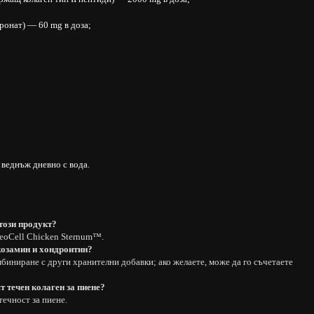
ронат) — 60 mg в доза;
 веднъж дневно с вода.
този продукт?
NeoCell Chicken Sternum™.
козамин и хондроитин?
биниране с други хранителни добавки; ако желаете, може да го съчетаете
т течен колаген за пиене?
течност за пиене.