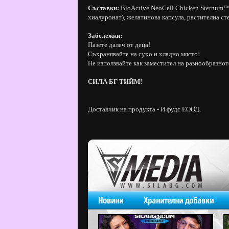
Съставки:
BioActive NeoCell Chicken Sternum™ 
хиалуронат), желатинова капсула, растителна ст
Забележки:
Пазете далеч от деца!
Съхранявайте на сухо и хладно място!
Не използвайте как заместител на разнообразнот
СИЛА БГ ТИЙМ!
Доставчик на продукта - И фудс ЕООД.
Новини
Хранителни добавки