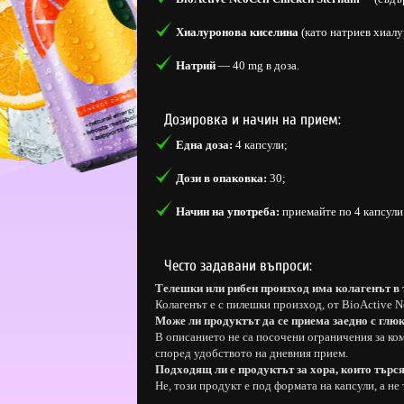
Хиалуронова киселина
(като натриев хиалу
Натрий
— 40 mg в доза.
Дозировка и начин на прием:
Една доза:
4 капсули;
Дози в опаковка:
30;
Начин на употреба:
приемайте по 4 капсули
Често задавани въпроси:
Телешки или рибен произход има колагенът в 
Колагенът е с пилешки произход, от BioActive 
Може ли продуктът да се приема заедно с глю
В описанието не са посочени ограничения за ком
според удобството на дневния прием.
Подходящ ли е продуктът за хора, които търся
Не, този продукт е под формата на капсули, а не 