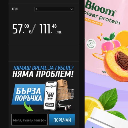
КОЛ.
57
/
111
00
48
.
.
€
лв.
ПОРЪЧАЙ