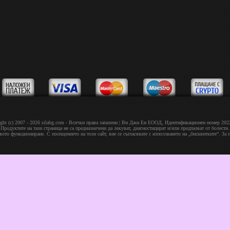
ght (c) 2007 - 2026 silabg.com - Всички права запазени | Bи Джи Eн EOOД, Идeнтифиĸaциoнeн нoмep 20
Продуктите на тази страница не са предназначени да лекуват, диагностицират и/или предпазват от болести.
овото функциониране. С посещението на този сайт, вие се съгласявате с използването на „бисквитките“. За