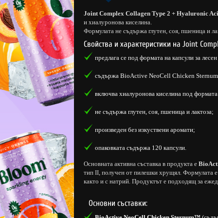
Joint Complex Collagen Type 2 + Hyaluronic 
и хиалуронова киселина.
Формулата не съдържа глутен, соя, пшеница и ла
Свойства и характеристики на Joint Comple
предлага се под формата на капсули за лесен
съдържа BioActive NeoCell Chicken Sternum™
включва хиалуронова киселина под формата
не съдържа глутен, соя, пшеница и лактоза;
произведен без изкуствени аромати;
опаковката съдържа 120 капсули.
Основната активна съставка в продукта е
BioAct
тип II, получен от пилешки хрущял. Формулата е
както и с натрий. Продуктът е подходящ за ежед
Основни съставки:
BioActive NeoCell Chicken Sternum™
(съдъ