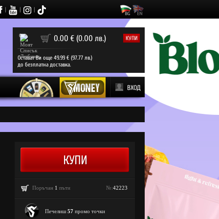
|
|
|
0
0.00 € (0.00 лв.)
КУПИ
Остават Ви още 49.99 € (97.77 лв.)
до безплатна доставка.
ВХОД
Поръчан
1
пъти
№:
42223
Печелиш
57
промо точки