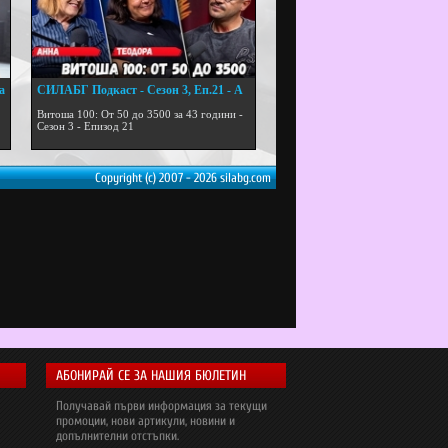
а
СИЛАБГ Подкаст - Сезон 3, Еп.21 - А
...
Витоша 100: От 50 до 3500 за 43 години -
Сезон 3 - Епизод 21
Copyright (c) 2007 - 2026 silabg.com
АБОНИРАЙ СЕ ЗА НАШИЯ БЮЛЕТИН
Получавай първи информация за текущи
промоции, нови артикули, новини и
допълнителни отстъпки.