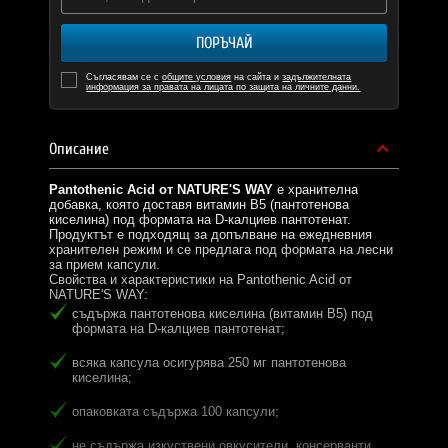
ПОРЪЧАЙ
Съгласявам се с
общите условия
на сайта и
задължителната
информация за правата на лицата по защита на личните данни.
Описание
Pantothenic Acid от NATURE'S WAY
е хранителна
добавка, която доставя витамин B5 (пантотенова
киселина) под формата на D-калциев пантотенат.
Продуктът е подходящ за допълване на ежедневния
хранителен режим и се предлага под формата на лесни
за прием капсули.
Свойства и характеристики на Pantothenic Acid от
NATURE'S WAY:
съдържа пантотенова киселина (витамин B5) под
формата на D-калциев пантотенат;
всяка капсула осигурява 250 мг пантотенова
киселина;
опаковката съдържа 100 капсули;
не съдържа изкуствени овкусители, консерванти,