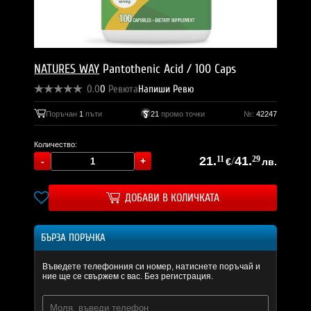
NATURES WAY
Pantothenic Acid / 100 Caps
0.0
0
Ревюта
Напиши Ревю
Поръчан
1
пъти
21
промо точки
№:
42247
Количество:
21.
11
/
41.
29
€
лв.
ДОБАВИ В КОЛИЧКАТА
БЪРЗА ПОРЪЧКА
Въведете телефонния си номер, натиснете поръчай и
ние ще се свържем с вас. Без регистрация.