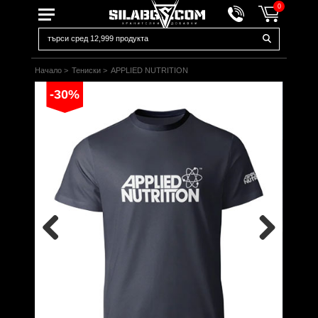
0
Начало
>
Тениски
>
APPLIED NUTRITION
-30%
Previous
Next