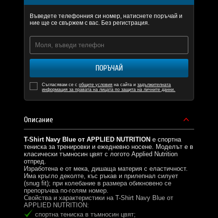
Въведете телефонния си номер, натиснете поръчай и
ние ще се свържем с вас. Без регистрация.
ПОРЪЧАЙ
Съгласявам се с
общите условия
на сайта и
задължителната
информация за правата на лицата по защита на личните данни.
Описание
T-Shirt Navy Blue от APPLIED NUTRITION
е спортна
тениска за тренировки и ежедневно носене. Моделът е в
класически тъмносин цвят с логото Applied Nutrition
отпред.
Изработена е от мека, дишаща материя с еластичност.
Има кръгло деколте, къс ръкав и прилепнал силует
(snug fit); при колебание в размера обикновено се
препоръчва по-голям номер.
Свойства и характеристики на T-Shirt Navy Blue от
APPLIED NUTRITION:
спортна тениска в тъмносин цвят;