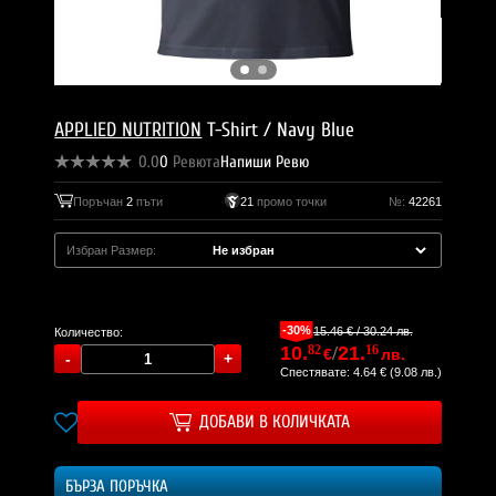
APPLIED NUTRITION
T-Shirt / Navy Blue
0.0
0
Ревюта
Напиши Ревю
Поръчан
2
пъти
21
промо точки
№:
42261
Избран Размер:
Моля, изберете размер.
-30%
15.46 € / 30.24 лв.
Количество:
10.
82
/
21.
16
€
лв.
Спестявате: 4.64 € (9.08 лв.)
ДОБАВИ В КОЛИЧКАТА
БЪРЗА ПОРЪЧКА