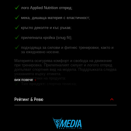
лого Applied Nutrition отпред;
мека, дишаща материя с еластичност;
кръгло деколте и къс ръкав;
прилепнала кройка (snug fit);
подходяща за силови и фитнес тренировки, както и
за ежедневно носене.
Материята осигурява комфорт и свобода на движение
при тренировка. Прилепналият силует и логото отпред
допълват спортния вид на модела. Поддръжката следва
указанията върху етикета.
Характеристики на продукта:
виж повече
Тип продукт:
спортна тениска;
Материали:
мека, дишаща материя с еластичност;
Рейтинг & Ревю
Цвят:
тъмносин (Navy Blue);
Кройка:
прилепнала (snug fit), кръгло деколте, къс
ръкав.
Често задавани въпроси: