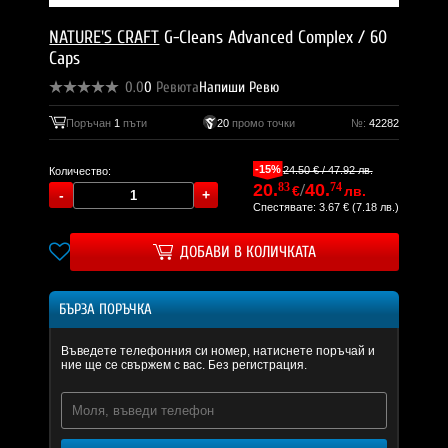
NATURE'S CRAFT
G-Cleans Advanced Complex / 60
Caps
0.0
0
Ревюта
Напиши Ревю
Поръчан
1
пъти
20
промо точки
№:
42282
-15%
24.50 € / 47.92 лв.
Количество:
20.
83
/
40.
74
€
лв.
Спестявате: 3.67 € (7.18 лв.)
ДОБАВИ В КОЛИЧКАТА
БЪРЗА ПОРЪЧКА
Въведете телефонния си номер, натиснете поръчай и
ние ще се свържем с вас. Без регистрация.