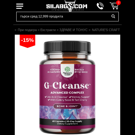
0
Начало
>
При подагра
>
Екстракти
>
ЗДРАВЕ И ТОНУС
>
NATURE'S CRAFT
-15%