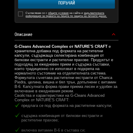
ПОРЪЧАЙ
Съгласявам се с
общите условия
на сайта и
задължителната
информация за правата на лицата по защита на личните данни.
Описание
G-Cleans Advanced Complex от NATURE'S CRAFT
е
хранителна добавка под формата на растителни
капсули, съдържаща селектирана комбинация от
билкови екстракти и растителни прахове. Продуктът е
подходящ за ежедневен прием и съдържа съставки,
които традиционно се използват в подкрепа на
нормалното състояние на отделителната система.
Формулата съчетава растителни екстракти от Chanca
Piedra, целина, вишна и бял трън, допълнени с витамин
B-6. Капсулната форма прави приема лесен и удобен за
включване в ежедневния режим.
Свойства и характеристики на G-Cleans Advanced
Complex от NATURE'S CRAFT:
предлага се под формата на растителни капсули;
съдържа комбинация от билкови екстракти и
растителни прахове;
включва витамин B-6 в състава си;