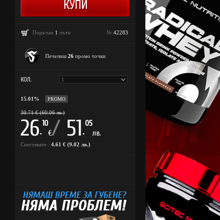
Поръчан
1
пъти
№:
42283
Печелиш
26
промо точки
КОЛ.
15.01%
PROMO
30.71 € (60.06 лв.)
26
/
51
10
05
.
.
€
лв.
Спестявате :
4.61 € (9.02 лв.)