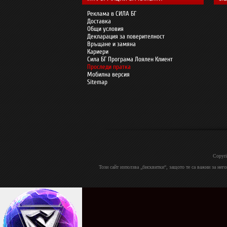
Реклама в СИЛА БГ
Доставка
Общи условия
Декларация за поверителност
Връщане и замяна
Кариери
Сила БГ Програма Лоялен Клиент
Проследи пратка
Мобилна версия
Sitemap
Copyri
Този сайт използва „бисквитки“, защото те са важни за нег