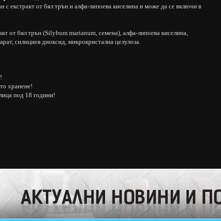
н с екстракт от бял трън и алфа-липоева киселина и може да се включи в
кт от бял трън (Silybum marianum, семена), алфа-липоева киселина,
еарат, силициев диоксид, микрокристална целулоза.
!
то хранене!
лица под 18 години!