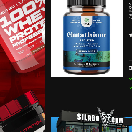
М
К
П
Д
ба
О