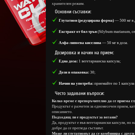
хранителен режим.
Основни съставки:
Глутатион (редуцирана форма)
— 500 мг в 
Екстракт от бял трън
(Silybum marianum, с
Алфа-липоева киселина
— 50 мг в доза.
Дозировка и начин на прием:
Една доза:
1 вегетарианска капсула;
Дози в опаковка:
30;
Начин на употреба:
приемайте по 1 капсула 
Често задавани въпроси:
Колко време е препоръчително да се приема г
Продуктът е разчетен за едномесечен прием, ка
описанието.
Подходящ ли е продуктът за вегани?
Да, продуктът е във вегетариански капсули, но н
добре да се прегледа съставът.
Може ли глутатионът да се комбинира с други