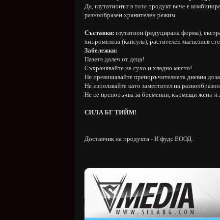
Да, глутатионът в този продукт вече е комбинира
разнообразен хранителен режим.
Съставки:
глутатион (редуцирана форма), екстра
хипромелоза (капсула), растителен магнезиев ст
Забележки:
Пазете далеч от деца!
Съхранявайте на сухо и хладно място!
Не превишавайте препоръчителната дневна доза
Не използвайте като заместител на разнообразно
Не се препоръчва за бременни, кърмещи жени и 
СИЛА БГ ТИЙМ!
Доставчик на продукта - И фудс ЕООД.