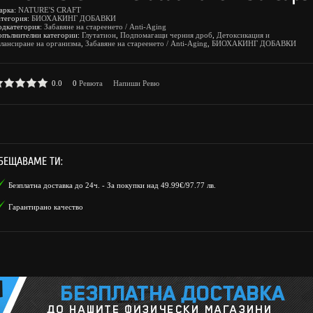
арка:
NATURE'S CRAFT
атегория:
БИОХАКИНГ ДОБАВКИ
одкатегория:
Забавяне на стареенето / Anti-Aging
опълнителни категории:
Глутатион
,
Подпомагащи черния дроб
,
Детоксикация и
лансиране на организма
,
Забавяне на стареенето / Anti-Aging
,
БИОХАКИНГ ДОБАВКИ
0.0
0
Ревюта
Напиши Ревю
БЕЩАВАМЕ ТИ:
Безплатна доставка до 24ч. - За покупки над 49.99€/97.77 лв.
Гарантирано качество