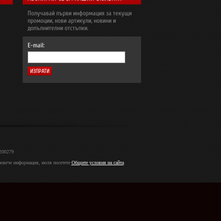
Получавай първи информация за текущи
промоции, нови артикули, новини и
допълнителни отстъпки.
E-mail:
2200279
 повече информация, моля посетете
Общите условия на сайта
.