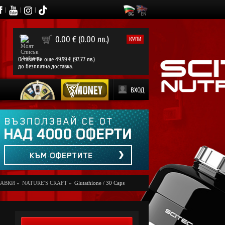
|
|
|
0
0.00 € (0.00 лв.)
КУПИ
Остават Ви още 49.99 € (97.77 лв.)
до безплатна доставка.
ВХОД
БАВКИ
»
NATURE'S CRAFT
»
Glutathione / 30 Caps