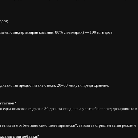
доза;
емена, стандартизиран към мин. 80% силимарин) — 100 мг в доза;
дневно, за предпочитане с вода, 20–60 минути преди хранене.
лутатион?
то една опаковка съдържа 30 дози за ежедневна употреба според дозировката в
а етикета е отбелязано само „вегетариански“, затова за стриктен веган режим е
 хранителни добавки?