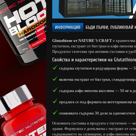
ИНФОРМАЦИЯ
БЪДИ ПЪРВИ, ПУБЛИКУВАЙ 
Glutathione от NATURE'S CRAFT
е хранителна
глутатион, екстракт от бял трън и алфа-липоева 
Продуктът съчетава три активни съставки в удо
Свойства и характеристики на Glutathion
съдържа глутатион в редуцирана форма — 50
включва екстракт от бял трън, стандартизи
съдържа алфа-липоева киселина — 50 мг в до
предлага се под формата на вегетариански к
опаковката съдържа 30 дози за едномесечен
Основната съставка в продукта е глутатион — мо
храни. Формулата е допълнена с екстракт от сем
съдържанието на силимарин, и алфа-липоева кис