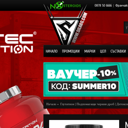
0878 50 6666
|
Франчай
НАЧАЛО
ПРОМОЦИИ
МАРКИ
ЦЕЛ
СЪСТАВКИ
Начало
»
Глутатион
|
Подпомагащи черния дроб
|
Детокси