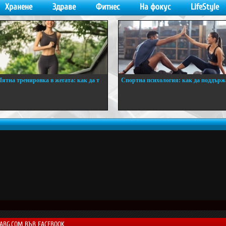
Хранене
Здраве
Фитнес
На фокус
LifeStyle
Лятна тренировка в жегата: как да т
Спортна психология: как да поддърж
..
...
LABG.COM ВЪВ FACEBOOK