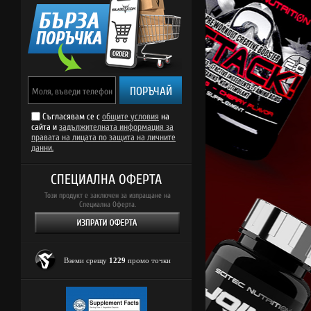
ПОРЪЧАЙ
Съгласявам се с
общите условия
на
сайта и
задължителната информация за
правата на лицата по защита на личните
данни.
СПЕЦИАЛНА ОФЕРТА
Този продукт е заключен за изпращане на
Специална Оферта.
Вземи срещу
1229
промо точки