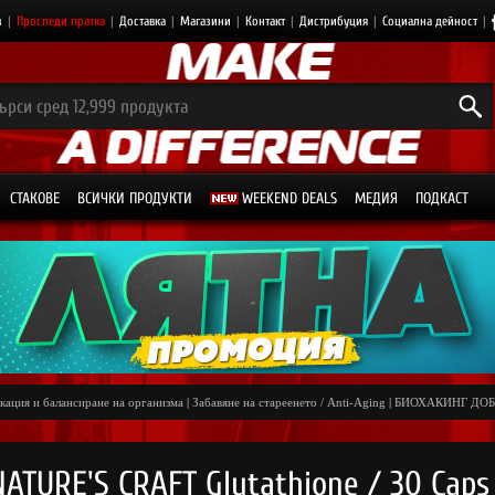
з
|
Проследи пратка
|
Доставка
|
Магазини
|
Контакт
|
Дистрибуция
|
Социална дейност
|
СТАКОВЕ
ВСИЧКИ ПРОДУКТИ
WEEKEND DEALS
МЕДИЯ
ПОДКАСТ
кация и балансиране на организма
|
Забавяне на стареенето / Anti-Aging
|
БИОХАКИНГ ДО
NATURE'S CRAFT Glutathione / 30 Caps