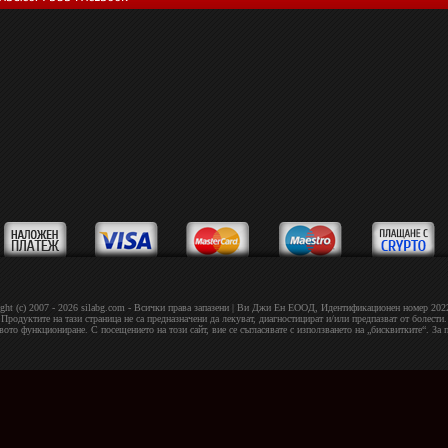
ght (c) 2007 - 2026 silabg.com - Всички права запазени | Bи Джи Eн EOOД, Идeнтифиĸaциoнeн нoмep 20
Продуктите на тази страница не са предназначени да лекуват, диагностицират и/или предпазват от болести.
овото функциониране. С посещението на този сайт, вие се съгласявате с използването на „бисквитките“. За