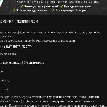
КОМЕНТАР
РЕЙТИНГ
&
РЕВЮ
 добавка под формата на вегетариански капсули, която съдържа редуциран
киселина.
бна за ежедневен прием форма, подходяща за възрастни.
e от NATURE'S CRAFT:
0 мг в доза;
ран към минимум 80% силимарин;
за;
апсули;
 прием.
лекула, която се среща естествено в човешкия организъм, както и в някои
ена на бял трън (Silybum marianum), стандартизиран по отношение на
елина. Продуктът е лесен за употреба и е подходящ за включване в ежедневния