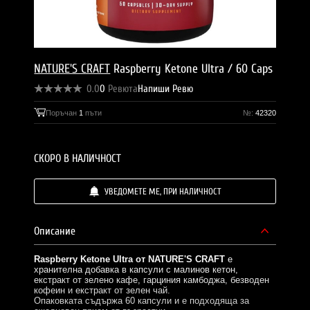
NATURE'S CRAFT
Raspberry Ketone Ultra / 60 Caps
0.0
0
Ревюта
Напиши Ревю
Поръчан
1
пъти
№:
42320
СКОРО В НАЛИЧНОСТ
УВЕДОМЕТЕ МЕ, ПРИ НАЛИЧНОСТ
Описание
Raspberry Ketone Ultra от NATURE'S CRAFT
е
хранителна добавка в капсули с малинов кетон,
екстракт от зелено кафе, гарциния камбоджа, безводен
кофеин и екстракт от зелен чай.
Опаковката съдържа 60 капсули и е подходяща за