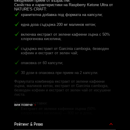
ежедневен прием от възрастни.
Свойства и характеристики на Raspberry Ketone Ultra от
NATURE'S CRAFT:
хранителна добавка под формата на капсули;
една доза съдържа 200 мг малинов кетон;
включва екстракт от зелени кафеени зърна с 50%
хлорогенова киселина;
съдържа екстракт от Garcinia cambogia, безводен
кофеин и екстракт от зелен чай;
опаковка от 60 капсули;
30 дози в опаковка при прием на 2 капсули.
Формулата комбинира екстракт от зелени кафеени
зърна, малинов кетон, екстракт от Garcinia cambogia,
безводен кофеин и екстракт от зелен чай от изсушени
листа.
Основни съставки:
виж повече
Екстракт от зелени кафеени зърна
(50%
хлорогенова киселина) — 800 мг в доза;
Малинов кетон
— 200 мг в доза;
Рейтинг & Ревю