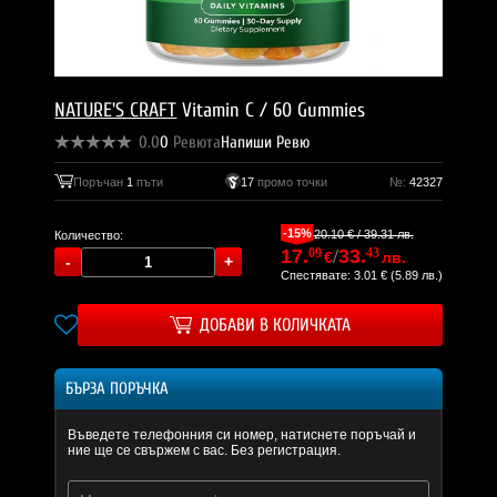
NATURE'S CRAFT
Vitamin C / 60 Gummies
0.0
0
Ревюта
Напиши Ревю
Поръчан
1
пъти
17
промо точки
№:
42327
-15%
20.10 € / 39.31 лв.
Количество:
17.
09
/
33.
43
€
лв.
Спестявате: 3.01 € (5.89 лв.)
ДОБАВИ В КОЛИЧКАТА
БЪРЗА ПОРЪЧКА
Въведете телефонния си номер, натиснете поръчай и
ние ще се свържем с вас. Без регистрация.