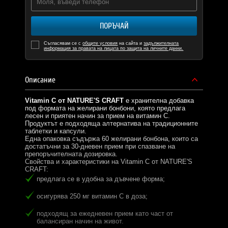
ПОРЪЧАЙ
Съгласявам се с
общите условия
на сайта и
задължителната
информация за правата на лицата по защита на личните данни.
Описание
Vitamin C от NATURE'S CRAFT
е хранителна добавка
под формата на желирани бонбони, която предлага
лесен и приятен начин за прием на витамин C.
Продуктът е подходяща алтернатива на традиционните
таблетки и капсули.
Една опаковка съдържа 60 желирани бонбона, които са
достатъчни за 30-дневен прием при спазване на
препоръчителната дозировка.
Свойства и характеристики на Vitamin C от NATURE'S
CRAFT:
предлага се в удобна за дъвчене форма;
осигурява 250 мг витамин C в доза;
подходящ за ежедневен прием като част от
балансиран начин на живот.