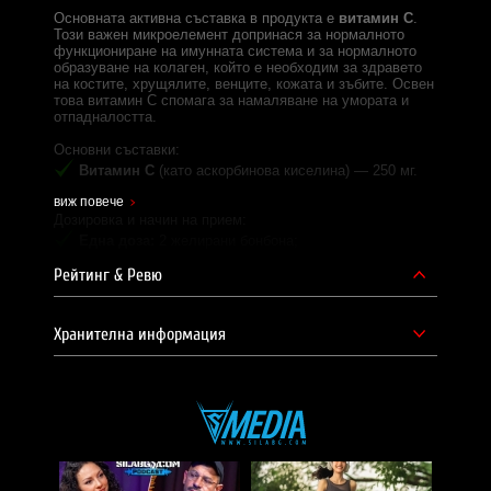
Основната активна съставка в продукта е
витамин C
.
Този важен микроелемент допринася за нормалното
функциониране на имунната система и за нормалното
образуване на колаген, който е необходим за здравето
на костите, хрущялите, венците, кожата и зъбите. Освен
това витамин C спомага за намаляване на умората и
отпадналостта.
Основни съставки:
Витамин C
(като аскорбинова киселина) — 250 мг.
виж повече
Дозировка и начин на прием:
Една доза:
2 желирани бонбона;
Рейтинг & Ревю
Дози в опаковка:
30;
Начин на употреба:
приемайте по 2 желирани
бонбона дневно, като ги сдъвквате добре преди
Хранителна информация
поглъщане.
Често задавани въпроси:
Какво е предимството на желираните бонбони пред
традиционните таблетки или витамин C на прах?
Желираните бонбони са удобна за дъвчене форма и
предлагат лесен, приятен начин за прием на витамин C.
Колко дълго може да се приемат желираните