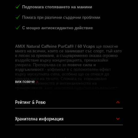
Подпомага стопяването на манини
Помага при различни сърдечни проблеми
С мощно антиоксидантно действие
AMIX Natural Caffeine PurCaf® / 60 Vcaps
ще помогне
много на всички, които се занимават със спорт, тъй като
е лесен за приемане, а същевременно оказва огромно
въздействие върху концентрацията, премахвайки
умората. Препоръчва се за
повече сила и
издръжливост
- кофеинът е с положителен ефект
върху мускулната сила, особено що се отнася до
горната част на тялото. Спомага за повишаване
виж повече
продължителността и интензивността на
тренировките
, като осигурява чудесната възможност
на активно спортуващите да подобрят доста своите
постижения.
Рейтинг & Ревю
Освен, че е
мощен антиоксидант
, според последните
проучвания кофеинът помага за намаляване на риска от
базално-клетъчен карцином на кожата, рак на гърдата и
Хранителна информация
диабет тип 2.
Една доза:
1 капсула