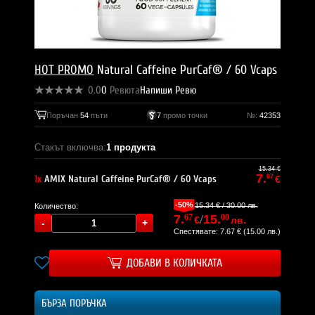
HOT PROMO
Natural Caffeine PurCaf® / 60 Vcaps
0.0
0
Ревюта
Напиши Ревю
Поръчан
54
пъти
7
промо точки
№:
42353
Стакът включва:
1 продукта
15.34 €
7.
1x
AMIX Natural Caffeine PurCaf® / 60 Vcaps
67
€
-50%
15.34 € / 30.00 лв.
Количество:
7.
67
/
15.
00
€
лв.
Спестявате: 7.67 € (15.00 лв.)
ДОБАВИ В КОЛИЧКАТА
БЪРЗА ПОРЪЧКА