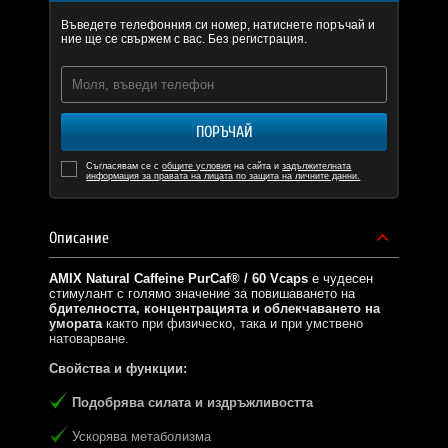
Въведете телефонния си номер, натиснете поръчай и
ние ще се свържем с вас. Без регистрация.
ПОРЪЧАЙ
Съгласявам се с
общите условия
на сайта и
задължителната
информация за правата на лицата по защита на личните данни.
Описание
AMIX Natural Caffeine PurCaf® / 60 Vcaps
е чудесен
стимулант с голямо значение за повишаването на
бдителността, концентрацията и облекчаването на
умората
както при физическо, така и при умствено
натоварване.
Свойства и функции:
Подобрява силата и издръжливостта
Ускорява метаболизма