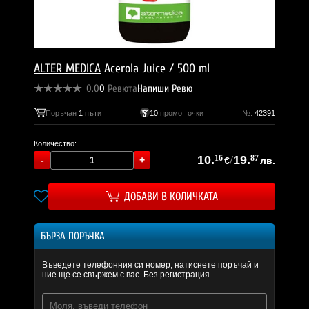
ALTER MEDICA
Acerola Juice / 500 ml
0.0
0
Ревюта
Напиши Ревю
Поръчан
1
пъти
10
промо точки
№:
42391
Количество:
10.
16
/
19.
87
€
лв.
ДОБАВИ В КОЛИЧКАТА
БЪРЗА ПОРЪЧКА
Въведете телефонния си номер, натиснете поръчай и
ние ще се свържем с вас. Без регистрация.