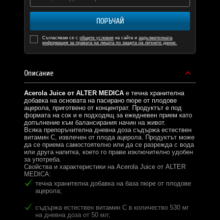
ПОРЪЧАЙ
Съгласявам се с
общите условия
на сайта и
задължителната
информация за правата на лицата по защита на личните данни.
Описание
Acerola Juice от ALTER MEDICA
е течна хранителна
добавка на основата на пасирано пюре от плодове
ацерола, приготвено от концентрат. Продуктът е под
формата на сок и е подходящ за ежедневен прием като
допълнение към балансирания начин на живот.
Всяка препоръчителна дневна доза съдържа естествен
витамин C, извлечен от плода ацерола. Продуктът може
да се приема самостоятелно или да се разрежда с вода
или друга напитка, което го прави изключително удобен
за употреба.
Свойства и характеристики на Acerola Juice от ALTER
MEDICA:
течна хранителна добавка на база пюре от плодове
ацерола;
съдържа естествен витамин C в количество 530 мг
на дневна доза от 50 мл;