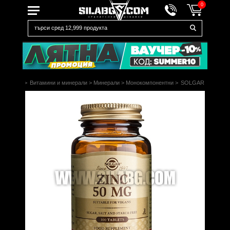
0
Начало
>
Витамини и минерали
>
Минерали
>
Монокомпонентни
>
SOLGAR