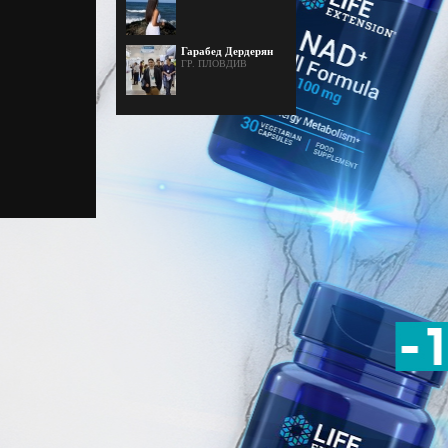
Гарабед Дердерян
ГР. ПЛОВДИВ