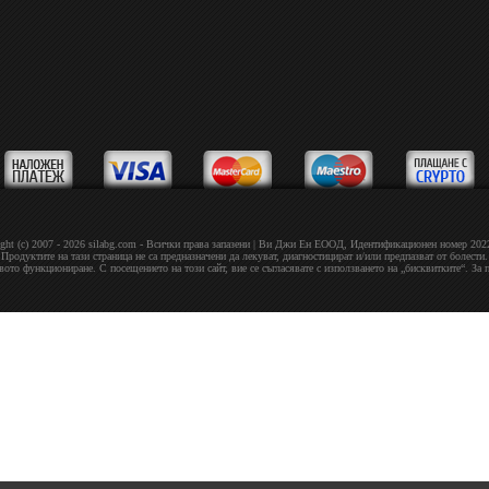
ght (c) 2007 - 2026 silabg.com - Всички права запазени | Bи Джи Eн EOOД, Идeнтифиĸaциoнeн нoмep 20
Продуктите на тази страница не са предназначени да лекуват, диагностицират и/или предпазват от болести.
овото функциониране. С посещението на този сайт, вие се съгласявате с използването на „бисквитките“. За