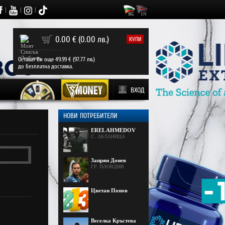
|
|
|
0
0.00 € (0.00 лв.)
КУПИ
Остават Ви още 49.99 € (97.77 лв.)
до безплатна доставка.
ВХОД
НОВИ ПОТРЕБИТЕЛИ
EREL AHMEDOV
С. АБЛАНИЦА
Запрян Донев
ГР. ПЛОВДИВ
Цветан Попов
Веселка Кръстева