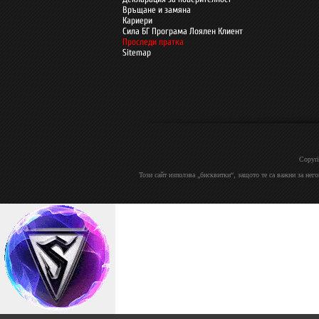
Връщане и замяна
Кариери
Сила БГ Програма Лоялен Клиент
Проследи пратка
Sitemap
Copyri
Този сайт използва „бисквитки“, защото те са важни за нег