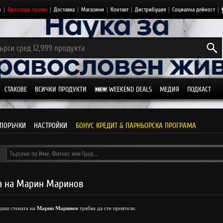
з
|
Проследи пратка
|
Доставка
|
Магазини
|
Контакт
|
Дистрибуция
|
Социална дейност
|
СТАКОВЕ
ВСИЧКИ ПРОДУКТИ
WEEKEND DEALS
МЕДИЯ
ПОДКАСТ
ПОРЪЧКИ
НАСТРОЙКИ
БОНУС КРЕДИТ & ПАРНЬОРСКА ПРОГРАМА
а на Марин Маринов
идиш стената на
Марин Маринов
трябва да сте приятели.