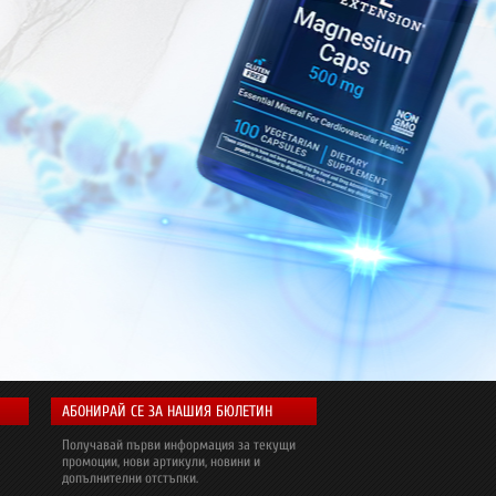
АБОНИРАЙ СЕ ЗА НАШИЯ БЮЛЕТИН
Получавай първи информация за текущи
промоции, нови артикули, новини и
допълнителни отстъпки.