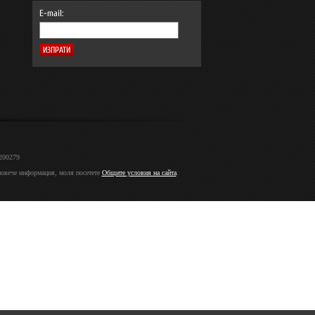
E-mail:
2200279
 повече информация, моля посетете
Общите условия на сайта
.