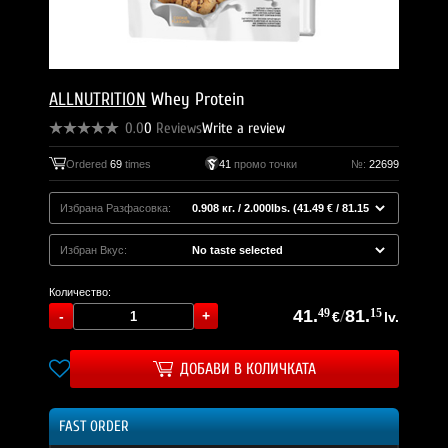
ALLNUTRITION
Whey Protein
0.0
0
Reviews
Write a review
Ordered
69
times
41
промо точки
№:
22699
Избрана Разфасовка:
Избран Вкус:
Количество:
41.
49
/
81.
15
€
lv.
ДОБАВИ В КОЛИЧКАТА
FAST ORDER