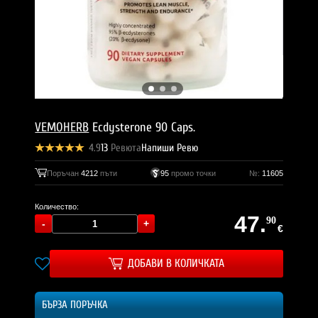
VEMOHERB
Ecdysterone 90 Caps.
4.9
13
Ревюта
Напиши Ревю
Поръчан
4212
пъти
95
промо точки
№:
11605
Количество:
47.
90
€
ДОБАВИ В КОЛИЧКАТА
БЪРЗА ПОРЪЧКА