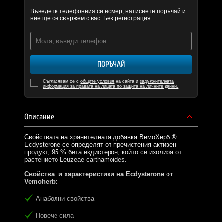
Въведете телефонния си номер, натиснете поръчай и
ние ще се свържем с вас. Без регистрация.
ПОРЪЧАЙ
Съгласявам се с
общите условия
на сайта и
задължителната
информация за правата на лицата по защита на личните данни.
Описание
Свойствата на хранителната добавка ВемоХерб ®
Ecdysterone се определят от пречистения активен
продукт, 95 % бета екдистерон, който се изолира от
растението Leuzeae carthamoides.
Свойства и характеристики на Ecdysterone от
Vemoherb
:
Анаболни свойства
Повече сила