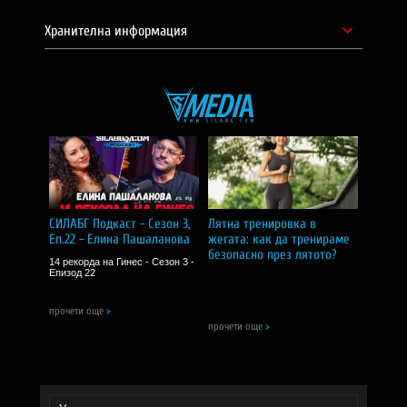
жилирани таблетки дневно. Сдъвчете таблетките преди
поглъщане.
Хранителна информация
СИЛА БГ Тийм
Доставчик на продукта - И фудс ЕООД.
Уебсайт на производителя -
https://www.natrol.com/
СИЛАБГ Подкаст - Сезон 3,
Лятна тренировка в
Еп.22 - Елина Пашаланова
жегата: как да тренираме
безопасно през лятото?
14 рекорда на Гинес - Сезон 3 -
Епизод 22
прочети още
>
прочети още
>