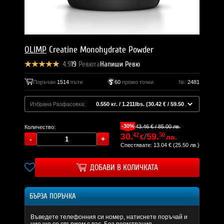
OLIMP
Creatine Monohydrate Powder
4.9
19
Ревюта
Напиши Ревю
Поръчан
1514
пъти
60
промо точки
№:
2481
Избрана Разфасовка:
-30%
43.46 € / 85.00 лв.
Количество:
30.
42
/
59.
50
€
лв.
Спестявате: 13.04 € (25.50 лв.)
ДОБАВИ В КОЛИЧКАТА
БЪРЗА ПОРЪЧКА
Въведете телефонния си номер, натиснете поръчай и