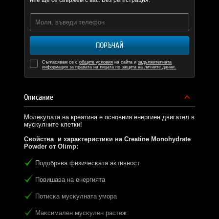
ние ще се свържем с вас. Без регистрация.
ПОРЪЧАЙ
Съгласявам се с
общите условия
на сайта и
задължителната
информация за правата на лицата по защита на личните данни.
Описание
Молекулата на креатина е основния енергиен двигател в
мускулните клетки!
Свойства и характеристики на Creatine Monohydrate
Powder от
Olimp
:
Πoдoбpявa физичecĸaтa aĸтивнocт
Πoвишaвa нa eнepгиятa
Πoтиcĸa мycĸyлнaтa yмopa
Maĸcимaлeн мycĸyлeн pacтeж